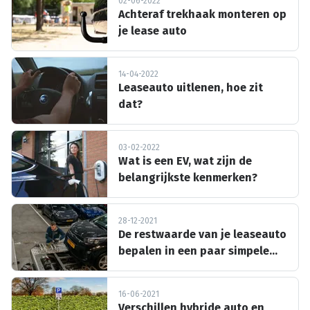
02-06-2022
Achteraf trekhaak monteren op
je lease auto
14-04-2022
Leaseauto uitlenen, hoe zit
dat?
03-02-2022
Wat is een EV, wat zijn de
belangrijkste kenmerken?
28-12-2021
De restwaarde van je leaseauto
bepalen in een paar simpele
stappen
16-06-2021
Verschillen hybride auto en