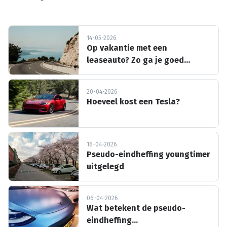
14-05-2026
Op vakantie met een
leaseauto? Zo ga je goed
voorbereid op reis!
20-04-2026
Hoeveel kost een Tesla?
16-04-2026
Pseudo-eindheffing youngtimer
uitgelegd
06-04-2026
Wat betekent de pseudo-
eindheffing