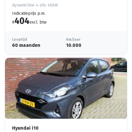
dynamicline 4-zits 46kW
Indicatieprijs p.m.
404
€
excl. btw
Looptijd
Km/jaar
60 maanden
10.000
Hyundai i10