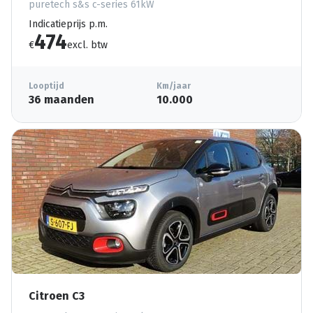
puretech s&s c-series 61kW
Indicatieprijs p.m.
474
€
excl. btw
Looptijd
Km/jaar
36 maanden
10.000
Citroen C3