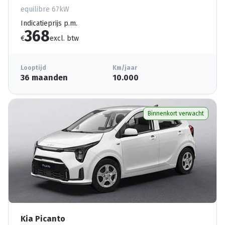
equilibre 67kW
Indicatieprijs p.m.
368
€
excl. btw
Looptijd
Km/jaar
36 maanden
10.000
Binnenkort verwacht
Kia Picanto