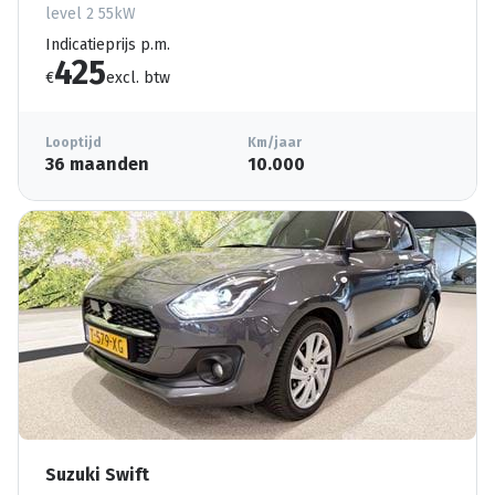
level 2 55kW
Indicatieprijs p.m.
425
€
excl. btw
Looptijd
Km/jaar
36 maanden
10.000
Suzuki Swift