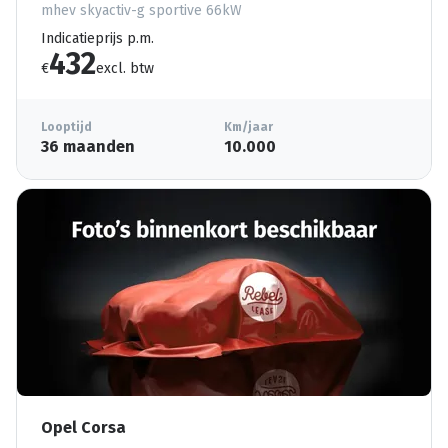
mhev skyactiv-g sportive 66kW
Indicatieprijs p.m.
432
€
excl. btw
Looptijd
Km/jaar
36 maanden
10.000
Opel Corsa