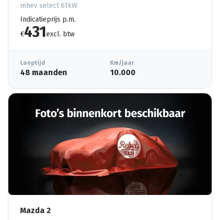
mhev select 61kW
Indicatieprijs p.m.
431
€
excl. btw
Looptijd
Km/jaar
48 maanden
10.000
Mazda 2