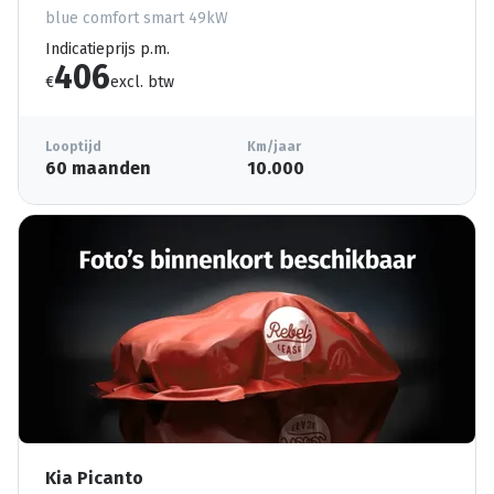
blue comfort smart 49kW
Indicatieprijs p.m.
406
€
excl. btw
Looptijd
Km/jaar
60 maanden
10.000
Kia Picanto