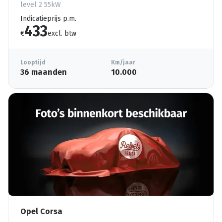
level 2 55kW
Indicatieprijs p.m.
433
€
excl. btw
Looptijd
Km/jaar
36 maanden
10.000
Opel Corsa