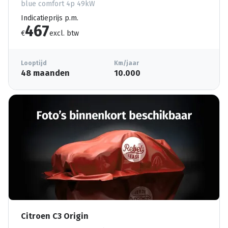
blue comfort 4p 49kW
Indicatieprijs p.m.
467
€
excl. btw
Looptijd
Km/jaar
48 maanden
10.000
Citroen C3 Origin