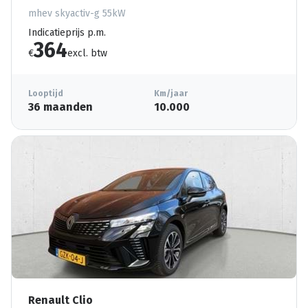
mhev skyactiv-g 55kW
Indicatieprijs p.m.
364
€
excl. btw
Looptijd
Km/jaar
36 maanden
10.000
Renault Clio