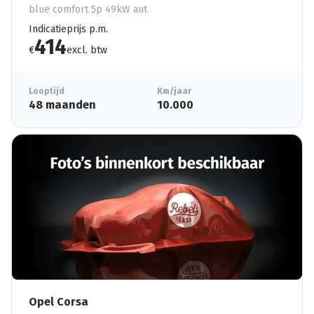
blue comfort 5p 49kW aut
Indicatieprijs p.m.
414
€
excl. btw
Looptijd
Km/jaar
48 maanden
10.000
Opel Corsa