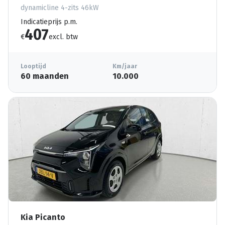
dynamicline 4-zits 46kW
Indicatieprijs p.m.
407
€
excl. btw
Looptijd
Km/jaar
60 maanden
10.000
Kia Picanto