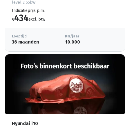
level 2 55kW
Indicatieprijs p.m.
434
€
excl. btw
Looptijd
Km/jaar
36 maanden
10.000
Hyundai i10