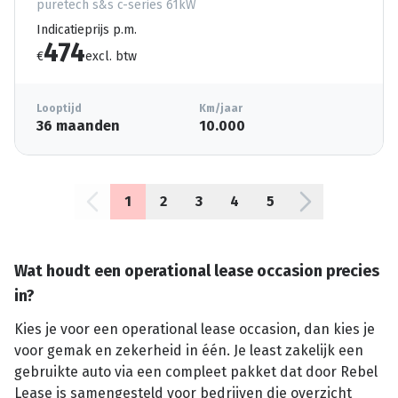
puretech s&s c-series 61kW
Indicatieprijs p.m.
474
€
excl. btw
Looptijd
Km/jaar
36 maanden
10.000
1
2
3
4
5
Wat houdt een operational lease occasion precies
in?
Kies je voor een operational lease occasion, dan kies je
voor gemak en zekerheid in één. Je least zakelijk een
gebruikte auto via een compleet pakket dat door Rebel
Lease is samengesteld voor bedrijven die overzicht