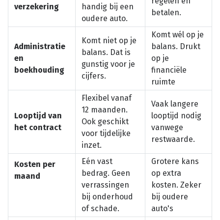
regelen en
verzekering
handig bij een
betalen.
oudere auto.
Komt wél op je
Komt niet op je
Administratie
balans. Drukt
balans. Dat is
en
op je
gunstig voor je
boekhouding
financiële
cijfers.
ruimte
Flexibel vanaf
Vaak langere
12 maanden.
Looptijd van
looptijd nodig
Ook geschikt
het contract
vanwege
voor tijdelijke
restwaarde.
inzet.
Eén vast
Grotere kans
Kosten per
bedrag. Geen
op extra
maand
verrassingen
kosten. Zeker
bij onderhoud
bij oudere
of schade.
auto's