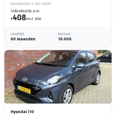
dynamicline 4-zits 46kW
Indicatieprijs p.m.
408
€
excl. btw
Looptijd
Km/jaar
60 maanden
10.000
Hyundai i10