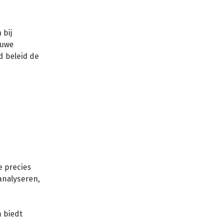
 bij
euwe
ed beleid de
e precies
analyseren,
m biedt