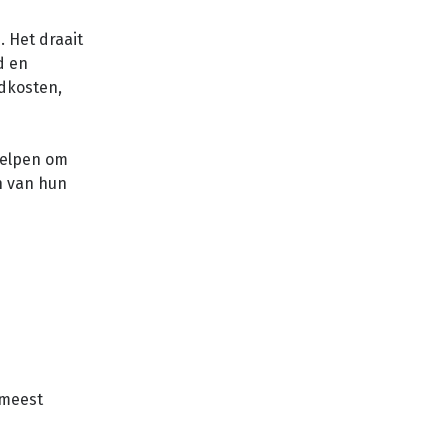
 Het draait
d en
dkosten,
helpen om
n van hun
 meest