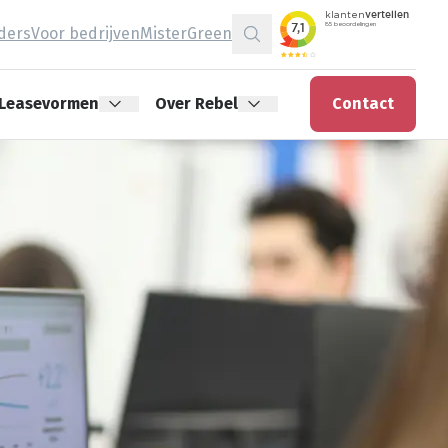
jders
Voor bedrijven
MisterGreen
Zoeken
Leasevormen
Over Rebel
Contact