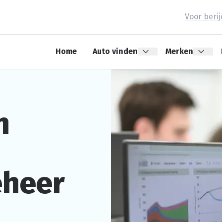
Voor beri
Home
Auto vinden
Merken
n
heer