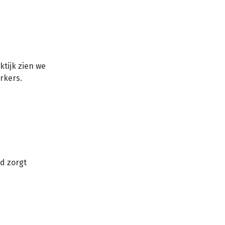
ktijk zien we
erkers.
id zorgt