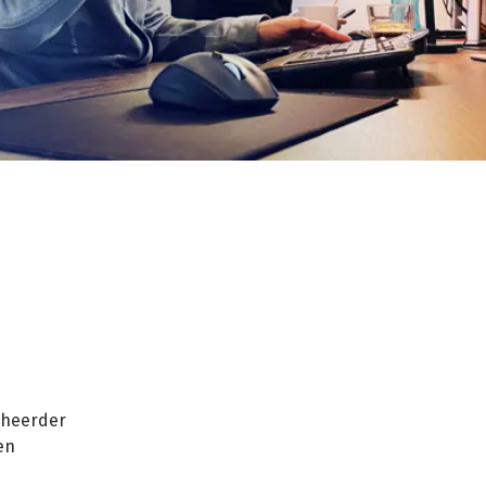
eheerder
en