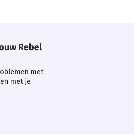
 jouw Rebel
 problemen met
men met je