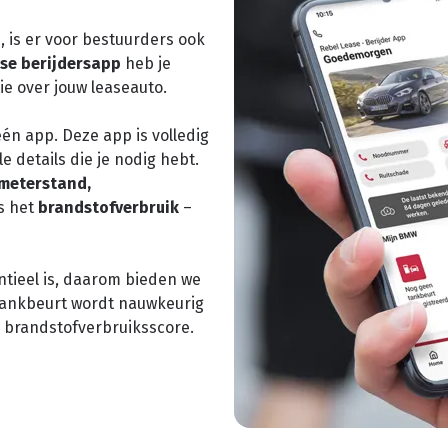
, is er voor bestuurders ook
se berijdersapp
heb je
ie over jouw leaseauto.
 één app. Deze app is volledig
e details die je nodig hebt.
ometerstand,
fs het
brandstofverbruik
–
tieel is, daarom bieden we
e tankbeurt wordt nauwkeurig
 brandstofverbruiksscore.