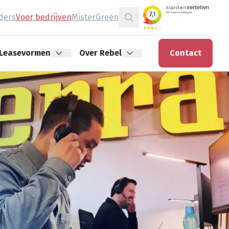
jders
Voor bedrijven
MisterGreen
Zoeken
Leasevormen
Over Rebel
Contact