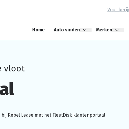
Voor beri
Home
Auto vinden
Merken
e vloot
al
s
bij Rebel Lease met het FleetDisk
klantenportaal