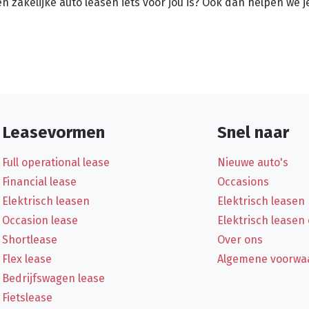
n zakelijke auto leasen iets voor jou is? Ook dan helpen we j
Leasevormen
Snel naar
Full operational lease
Nieuwe auto's
Financial lease
Occasions
Elektrisch leasen
Elektrisch leasen
Occasion lease
Elektrisch leasen
Shortlease
Over ons
Flex lease
Algemene voorwa
Bedrijfswagen lease
Fietslease