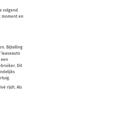
je volgend
dit moment en
n. Bijtelling
f leaseauto
r een
bruiker. Dit
ndelijks
rtuig.
vé rijdt. Als