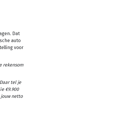
ragen. Dat
ische auto
elling voor
 De rekensom
Daar tel je
die €9.900
 jouw netto