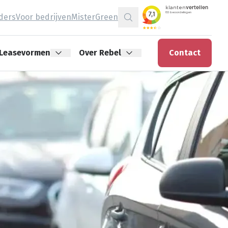
jders
Voor bedrijven
MisterGreen
Zoeken
Leasevormen
Over Rebel
Contact