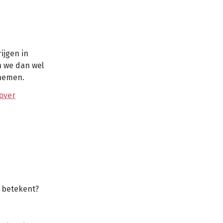
ijgen in
n we dan wel
enemen.
over
u betekent?