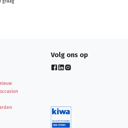
e graag
Volg ons op
 nieuw
 occasion
arden