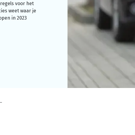
sregels
voor het
cies weet waar je
kopen in 2023
blijft hetzelfde? Bijtelling 2023!