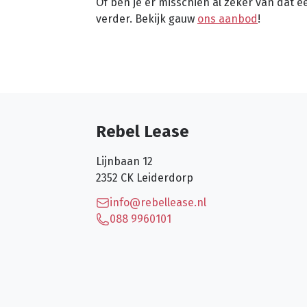
Of ben je er misschien al zeker van dat ee
verder. Bekijk gauw
ons aanbod
!
Rebel Lease
Lijnbaan 12
2352 CK
Leiderdorp
info@rebellease.nl
088 9960101