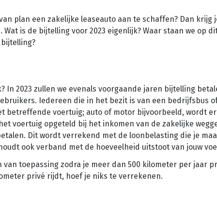
e van plan een zakelijke leaseauto aan te schaffen? Dan krijg 
g. Wat is de bijtelling voor 2023 eigenlijk? Waar staan we op 
bijtelling?
ijk? In 2023 zullen we evenals voorgaande jaren bijtelling betale
gebruikers. Iedereen die in het bezit is van een bedrijfsbus o
het betreffende voertuig; auto of motor bijvoorbeeld, wordt e
t voertuig opgeteld bij het inkomen van de zakelijke wegge
betalen. Dit wordt verrekend met de loonbelasting die je maa
 houdt ook verband met de hoeveelheid uitstoot van jouw voe
een van toepassing zodra je meer dan 500 kilometer per jaar pri
ometer privé rijdt, hoef je niks te verrekenen.