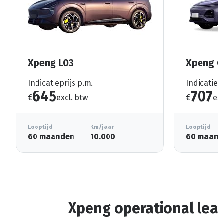
Xpeng L03
Xpeng 
Indicatieprijs p.m.
Indicatie
645
707
€
excl. btw
€
e
Looptijd
Km/jaar
Looptijd
60 maanden
10.000
60 maa
Xpeng operational le