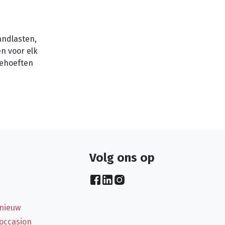
andlasten,
n voor elk
behoeften
Volg ons op
 nieuw
 occasion