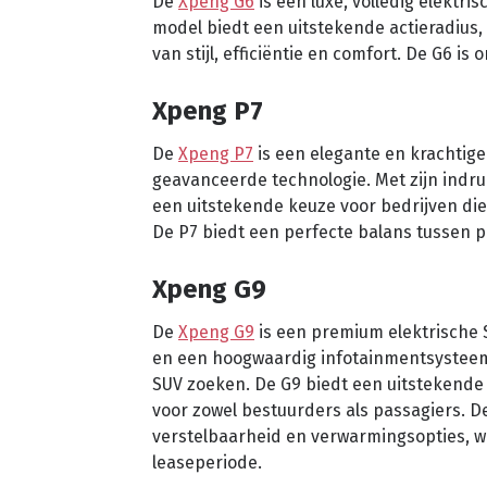
De
Xpeng G6
is een luxe, volledig elektris
model biedt een uitstekende actieradius, 
van stijl, efficiëntie en comfort. De G6 i
Xpeng P7
De
Xpeng P7
is een elegante en krachtige
geavanceerde technologie. Met zijn indr
een uitstekende keuze voor bedrijven di
De P7 biedt een perfecte balans tussen p
Xpeng G9
De
Xpeng G9
is een premium elektrische 
en een hoogwaardig infotainmentsysteem. 
SUV zoeken. De G9 biedt een uitstekende 
voor zowel bestuurders als passagiers. D
verstelbaarheid en verwarmingsopties, wat
leaseperiode.