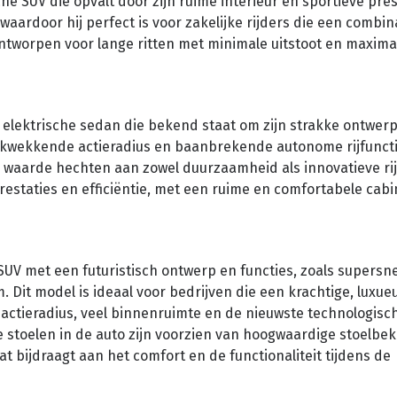
che SUV die opvalt door zijn ruime interieur en sportieve pres
waardoor hij perfect is voor zakelijke rijders die een combi
s ontworpen voor lange ritten met minimale uitstoot en maxima
 elektrische sedan die bekend staat om zijn strakke ontwer
ukwekkende actieradius en baanbrekende autonome rijfuncti
e waarde hechten aan zowel duurzaamheid als innovatieve ri
restaties en efficiëntie, met een ruime en comfortabele cabi
SUV met een futuristisch ontwerp en functies, zoals supersn
Dit model is ideaal voor bedrijven die een krachtige, luxue
actieradius, veel binnenruimte en de nieuwste technologisc
e stoelen in de auto zijn voorzien van hoogwaardige stoelbek
 bijdraagt aan het comfort en de functionaliteit tijdens de