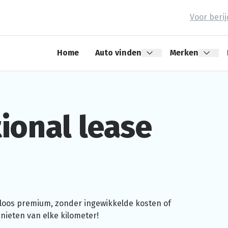
Voor beri
Home
Auto vinden
Merken
ional
lease
geloos premium, zonder
ingewikkelde
kosten of
ieten van elke kilometer!