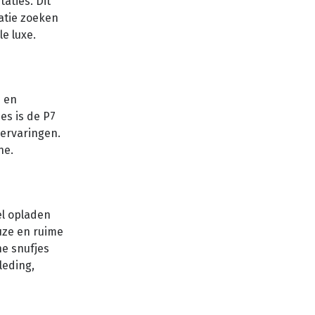
taties. Dit
natie zoeken
le luxe.
p en
es is de P7
jervaringen.
ne.
el opladen
uze en ruime
he snufjes
leding,