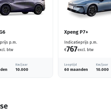
G6
Xpeng P7+
prijs p.m.
Indicatieprijs p.m.
767
xcl. btw
€
excl. btw
Km/jaar
Looptijd
Km/jaar
nden
10.000
60 maanden
10.000
ase