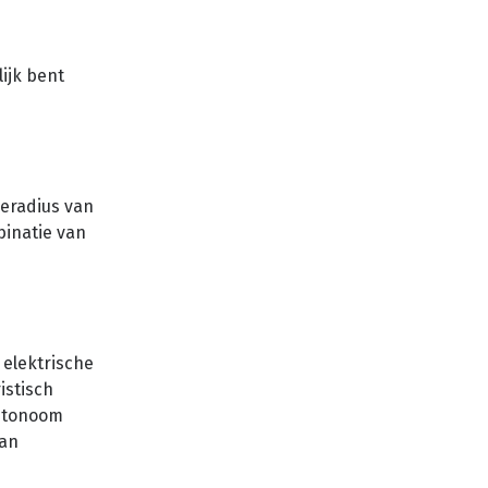
lijk bent
ieradius van
binatie van
 elektrische
istisch
autonoom
van