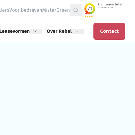
jders
Voor bedrijven
MisterGreen
Zoeken
Leasevormen
Over Rebel
Contact