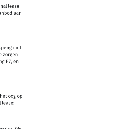
nal lease
aanbod aan
 Xpeng met
de zorgen
ng P7, en
 het oog op
 lease: