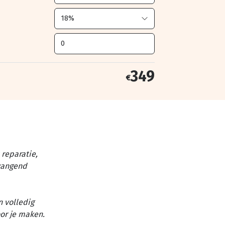
349
€
reparatie,
vangend
n volledig
or je maken.