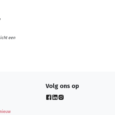
e
licht een
Volg ons op
 nieuw