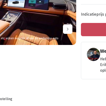
Indicatieprijs
l etc wijken mogelijk af van de werkelijke auto
We
Heb
Eri
opl
stelling