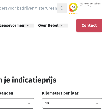
jders
Voor bedrijven
MisterGreen
Zoeken
Leasevormen
Over Rebel
Contact
 je indicatieprijs
maanden
Kilometers per jaar.