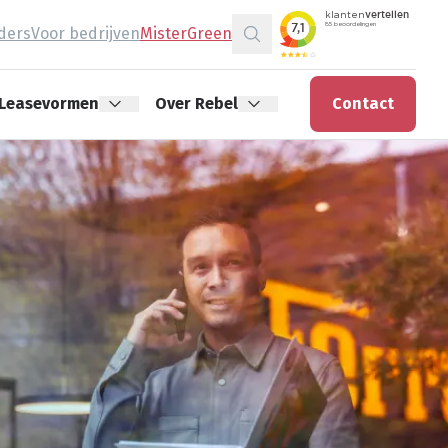
jders
Voor bedrijven
MisterGreen
Zoeken
Leasevormen
Over Rebel
Contact