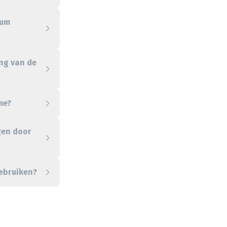
dum
ing van de
me?
gen door
gebruiken?