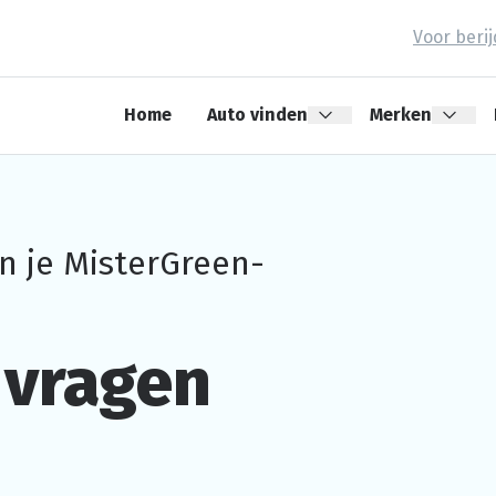
Voor beri
Home
Auto vinden
Merken
n je
MisterGreen-
vragen