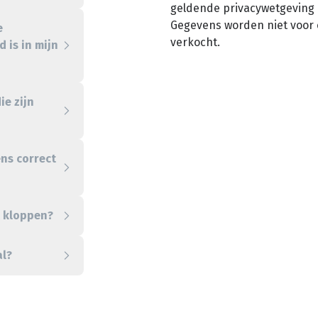
geldende privacywetgeving 
Gegevens worden niet voor
e
verkocht.
 is in mijn
ie zijn
ens correct
t kloppen?
al?