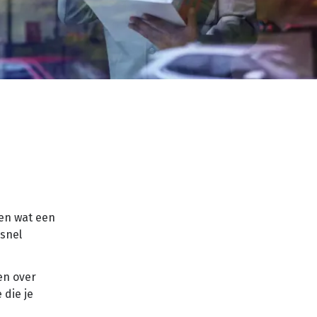
ten wat een
 snel
en over
 die je