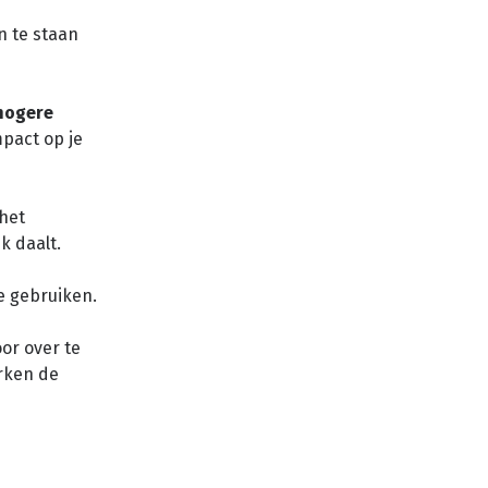
n te staan
 hogere
pact op je
 het
k daalt.
e gebruiken.
or over te
rken de