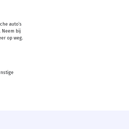
che auto’s
. Neem bij
weer op weg.
rnstige