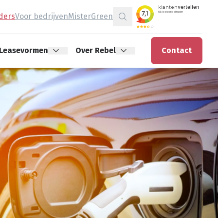
jders
Voor bedrijven
MisterGreen
Zoeken
Leasevormen
Over Rebel
Contact