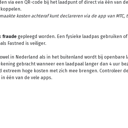
den via een QR-code bij het laadpunt of direct via één van d
 koppelen.
emaakte kosten achteraf kunt declareren via de app van MTC, t
k
fraude
gepleegd worden. Een fysieke laadpas gebruiken of
ls Fastned is veiliger.
owel in Nederland als in het buitenland wordt bij openbare 
rekening gebracht wanneer een laadpaal langer dan 4 uur bez
d extreem hoge kosten met zich mee brengen. Controleer de
in één van de vele apps.