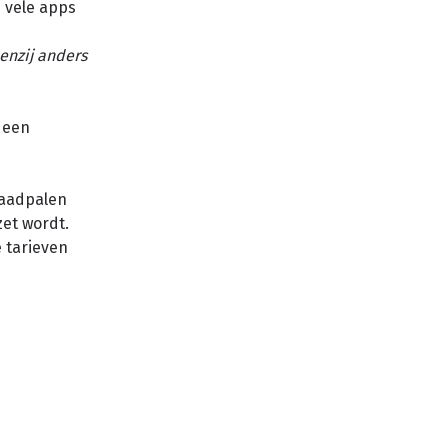
e vele apps
enzij anders
 een
laadpalen
et wordt.
 tarieven