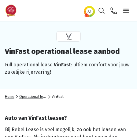
Zoeken
Contact
Ope
VinFast
operational
lease aanbod
Full
operational
lease
VinFast
: ultiem comfort voor jouw
zakelijke
rijervaring!
Home
Operational lease
VinFast
Auto van VinFast leasen?
Bij Rebel Lease is veel mogelijk, zo ook het leasen van
een VinFast. Als je geïnteresseerd bent neem dan