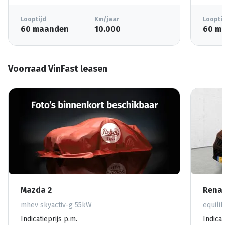
Looptijd
Km/jaar
Loopti
60 maanden
10.000
60 m
Voorraad VinFast leasen
Mazda 2
Renau
mhev skyactiv-g 55kW
equili
Indicatieprijs p.m.
Indicat