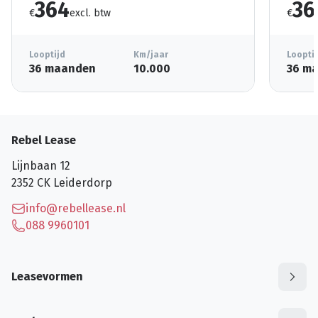
364
36
€
excl. btw
€
Looptijd
Km/jaar
Loopti
36 maanden
10.000
36 m
Rebel Lease
Lijnbaan 12
2352 CK
Leiderdorp
info@rebellease.nl
088 9960101
Leasevormen