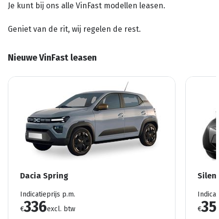
Je kunt bij ons alle VinFast modellen leasen.
Geniet van de rit, wij regelen de rest.
Nieuwe VinFast leasen
Dacia Spring
Silen
Indicatieprijs p.m.
Indicat
336
35
€
excl. btw
€