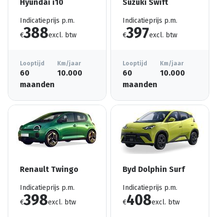
Hyundai i10
Suzuki Swift
Indicatieprijs p.m.
Indicatieprijs p.m.
388
397
€
excl. btw
€
excl. btw
Looptijd
Km/jaar
Looptijd
Km/jaar
60
10.000
60
10.000
maanden
maanden
Renault Twingo
Byd Dolphin Surf
Indicatieprijs p.m.
Indicatieprijs p.m.
398
408
€
excl. btw
€
excl. btw