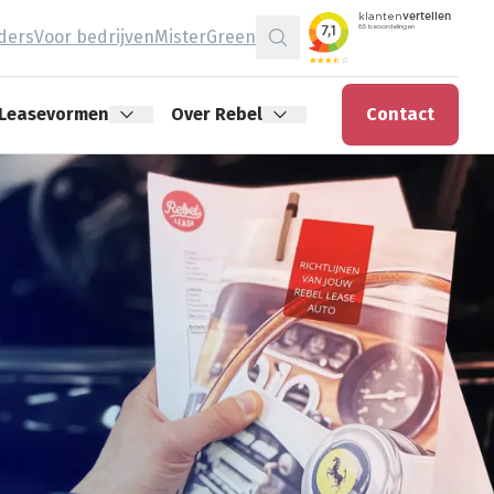
jders
Voor bedrijven
MisterGreen
Zoeken
Leasevormen
Over Rebel
Contact