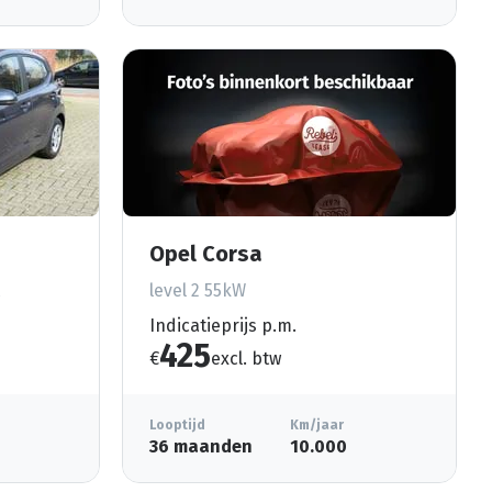
Opel Corsa
level 2 55kW
Indicatieprijs p.m.
425
€
excl. btw
Looptijd
Km/jaar
36 maanden
10.000