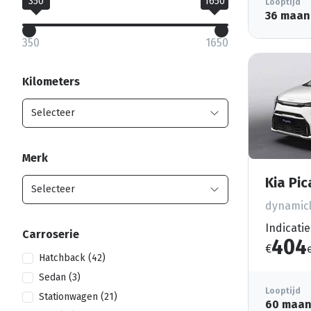
350
1650
Looptijd
36 maan
350
1650
Kilometers
Merk
Kia Pi
dynamicl
Indicatie
Carroserie
404
€
Hatchback (42)
Sedan (3)
Looptijd
Stationwagen (21)
60 maa