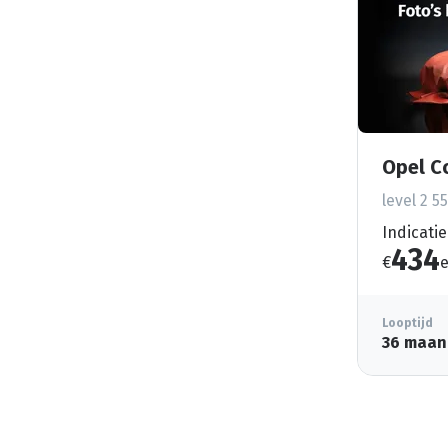
Opel C
level 2 5
Indicatie
434
€
e
Looptijd
36 maan