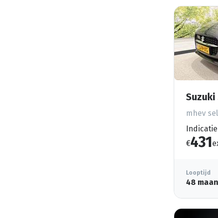
Suzuki 
mhev sel
Indicatie
431
€
e
Looptijd
48 maa