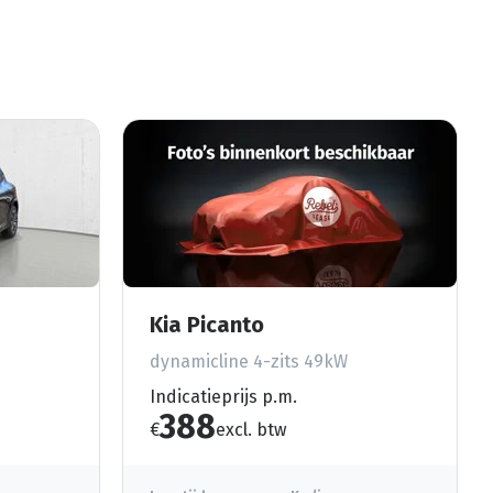
Kia Picanto
dynamicline 4-zits 49kW
Indicatieprijs p.m.
388
€
excl. btw