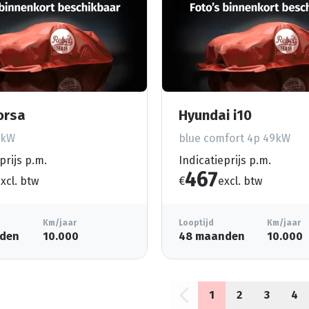
orsa
Hyundai i10
5kW
blue comfort 4p 49kW
prijs p.m.
Indicatieprijs p.m.
467
xcl. btw
€
excl. btw
Km/jaar
Looptijd
Km/jaar
den
10.000
48 maanden
10.000
1
2
3
4