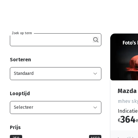
Zoek op term
Sorteren
Mazda 
Looptijd
mhev sky
Indicatie
364
€
e
Prijs