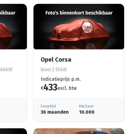
Opel Corsa
e 66kW
level 2 55kW
Indicatieprijs p.m.
433
€
excl. btw
Looptijd
Km/jaar
36 maanden
10.000