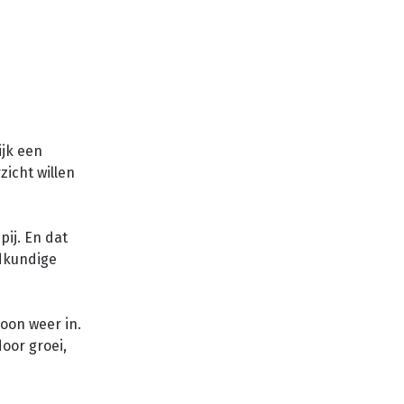
ijk een
icht willen
pij. En dat
dkundige
woon weer in.
door groei,