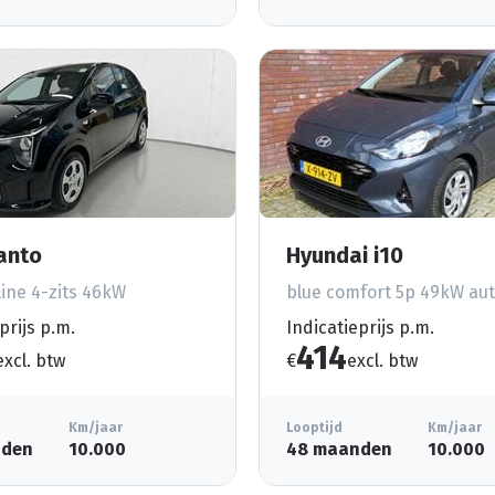
canto
Hyundai i10
ine 4-zits 46kW
blue comfort 5p 49kW aut
prijs p.m.
Indicatieprijs p.m.
414
excl. btw
€
excl. btw
Km/jaar
Looptijd
Km/jaar
nden
10.000
48 maanden
10.000