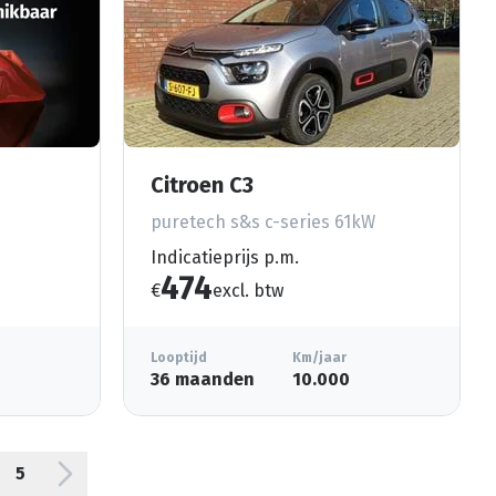
Citroen C3
puretech s&s c-series 61kW
Indicatieprijs p.m.
474
€
excl. btw
Looptijd
Km/jaar
36 maanden
10.000
5