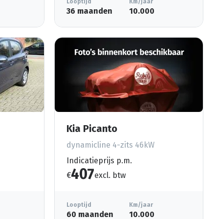
Looptijd
Km/jaar
36 maanden
10.000
Kia Picanto
dynamicline 4-zits 46kW
Indicatieprijs p.m.
407
€
excl. btw
Looptijd
Km/jaar
60 maanden
10.000