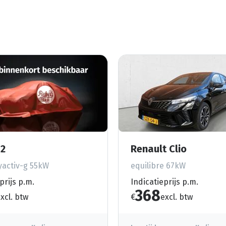
2
Renault Clio
activ-g 55kW
equilibre 67kW
prijs p.m.
Indicatieprijs p.m.
368
xcl. btw
€
excl. btw