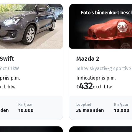
Swift
Mazda 2
ect 61kW
mhev skyactiv-g sportiv
prijs p.m.
Indicatieprijs p.m.
432
xcl. btw
€
excl. btw
Km/jaar
Looptijd
Km/jaar
nden
10.000
36 maanden
10.000