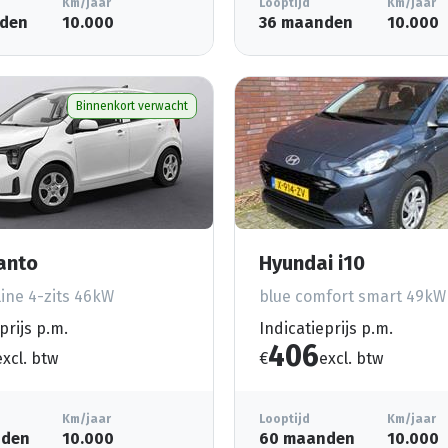
Km/jaar
Looptijd
Km/jaar
den
10.000
36 maanden
10.000
Binnenkort verwacht
canto
Hyundai i10
ine 4-zits 46kW
blue comfort smart 49kW
prijs p.m.
Indicatieprijs p.m.
406
excl. btw
€
excl. btw
Km/jaar
Looptijd
Km/jaar
nden
10.000
60 maanden
10.000