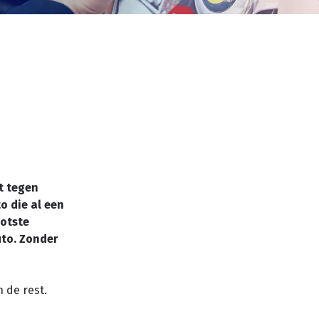
t tegen
o die al een
ootste
uto. Zonder
n de rest.