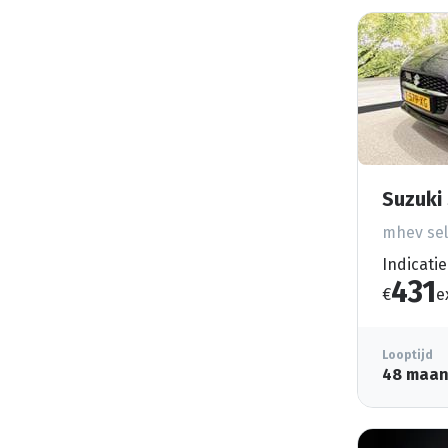
Suzuki 
mhev sel
Indicatie
431
€
e
Looptijd
48 maa