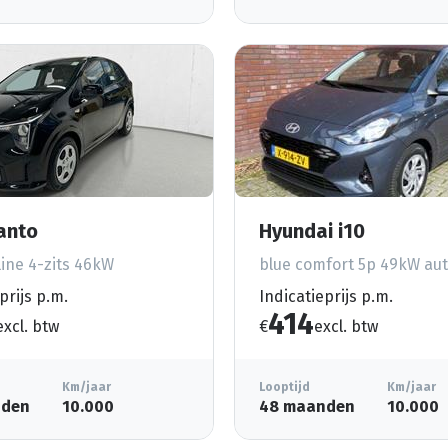
canto
Hyundai i10
ine 4-zits 46kW
blue comfort 5p 49kW aut
prijs p.m.
Indicatieprijs p.m.
414
excl. btw
€
excl. btw
Km/jaar
Looptijd
Km/jaar
nden
10.000
48 maanden
10.000