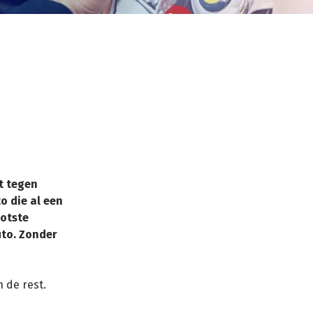
t tegen
o die al een
ootste
uto. Zonder
n de rest.