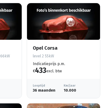
Opel Corsa
e 66kW
level 2 55kW
Indicatieprijs p.m.
433
€
excl. btw
Looptijd
Km/jaar
36 maanden
10.000