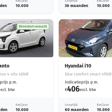
Km/jaar
Looptijd
Km/jaar
den
10.000
36 maanden
10.000
Binnenkort verwacht
canto
Hyundai i10
ine 4-zits 46kW
blue comfort smart 49kW
prijs p.m.
Indicatieprijs p.m.
406
excl. btw
€
excl. btw
Km/jaar
Looptijd
Km/jaar
nden
10.000
60 maanden
10.000