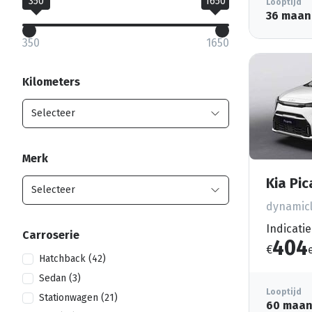
350
1650
Looptijd
36 maan
350
1650
Kilometers
Merk
Kia Pi
dynamicl
Indicatie
Carroserie
404
€
Hatchback (42)
Sedan (3)
Looptijd
Stationwagen (21)
60 maa