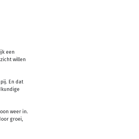
ijk een
icht willen
pij. En dat
dkundige
woon weer in.
door groei,