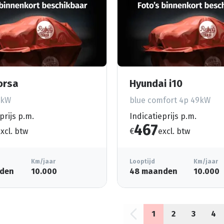
orsa
Hyundai i10
5kW
blue comfort 4p 49kW
prijs p.m.
Indicatieprijs p.m.
467
xcl. btw
€
excl. btw
Km/jaar
Looptijd
Km/jaar
den
10.000
48 maanden
10.000
1
2
3
4