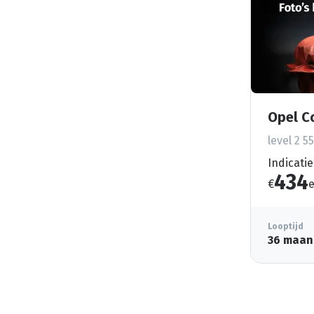
Opel C
level 2 5
Indicatie
434
€
e
Looptijd
36 maan