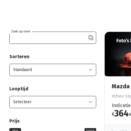
Zoek op term
Sorteren
Mazda 
Looptijd
mhev sky
Indicatie
364
€
e
Prijs