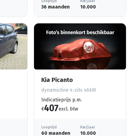
Looptijd
Km/jaar
36 maanden
10.000
Kia Picanto
dynamicline 4-zits 46kW
Indicatieprijs p.m.
407
€
excl. btw
Looptijd
Km/jaar
60 maanden
10.000