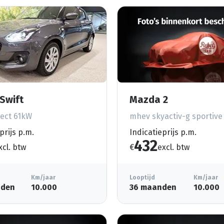
Swift
Mazda 2
ect 61kW
mhev skyactiv-g sportiv
prijs p.m.
Indicatieprijs p.m.
432
xcl. btw
€
excl. btw
Km/jaar
Looptijd
Km/jaar
nden
10.000
36 maanden
10.000