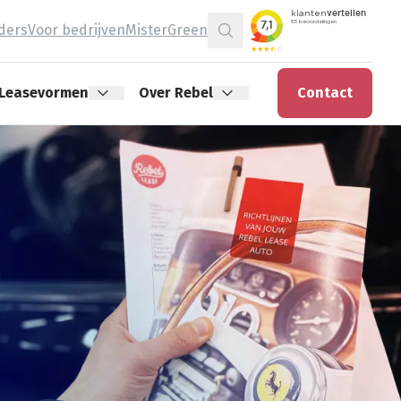
jders
Voor bedrijven
MisterGreen
Zoeken
Leasevormen
Over Rebel
Contact