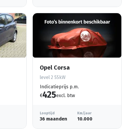
Opel Corsa
level 2 55kW
Indicatieprijs p.m.
425
€
excl. btw
Looptijd
Km/jaar
36 maanden
10.000