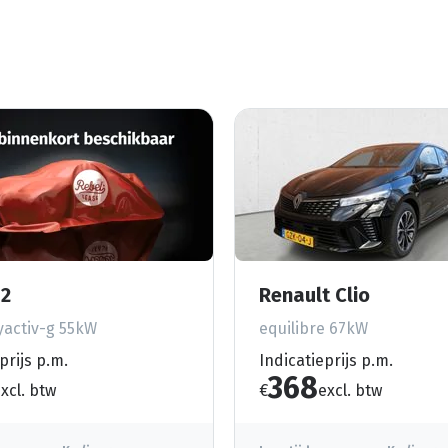
2
Renault Clio
activ-g 55kW
equilibre 67kW
prijs p.m.
Indicatieprijs p.m.
368
xcl. btw
€
excl. btw