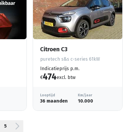
Citroen C3
puretech s&s c-series 61kW
Indicatieprijs p.m.
474
€
excl. btw
Looptijd
Km/jaar
36 maanden
10.000
5