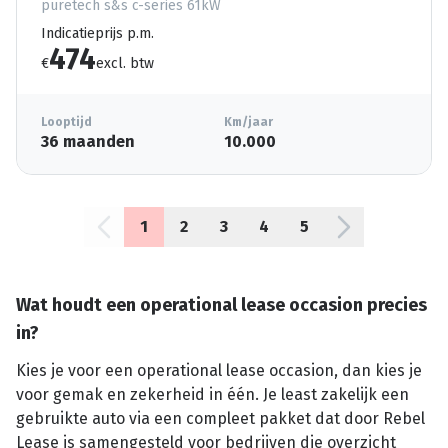
puretech s&s c-series 61kW
Indicatieprijs p.m.
474
€
excl. btw
Looptijd
Km/jaar
36 maanden
10.000
1
2
3
4
5
Wat houdt een operational lease occasion precies
in?
Kies je voor een operational lease occasion, dan kies je
voor gemak en zekerheid in één. Je least zakelijk een
gebruikte auto via een compleet pakket dat door Rebel
Lease is samengesteld voor bedrijven die overzicht