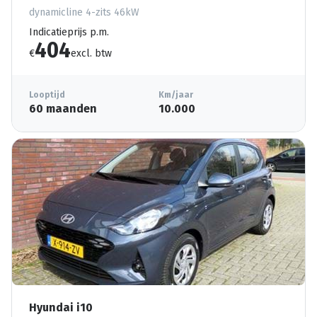
dynamicline 4-zits 46kW
Indicatieprijs p.m.
404
€
excl. btw
Looptijd
Km/jaar
60 maanden
10.000
Hyundai i10