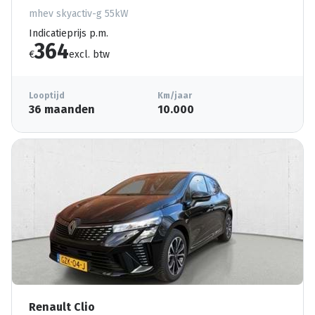
mhev skyactiv-g 55kW
Indicatieprijs p.m.
364
€
excl. btw
Looptijd
Km/jaar
36 maanden
10.000
Renault Clio