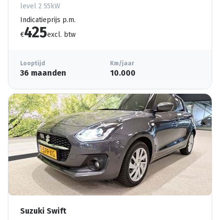
level 2 55kW
Indicatieprijs p.m.
425
€
excl. btw
Looptijd
Km/jaar
36 maanden
10.000
Suzuki Swift