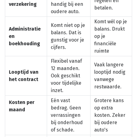
regelen en
verzekering
handig bij een
betalen.
oudere auto.
Komt wél op je
Komt niet op je
Administratie
balans. Drukt
balans. Dat is
en
op je
gunstig voor je
boekhouding
financiële
cijfers.
ruimte
Flexibel vanaf
Vaak langere
12 maanden.
Looptijd van
looptijd nodig
Ook geschikt
het contract
vanwege
voor tijdelijke
restwaarde.
inzet.
Eén vast
Grotere kans
Kosten per
bedrag. Geen
op extra
maand
verrassingen
kosten. Zeker
bij onderhoud
bij oudere
of schade.
auto's