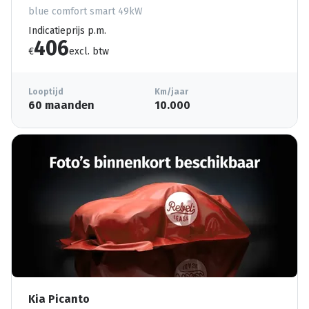
blue comfort smart 49kW
Indicatieprijs p.m.
406
€
excl. btw
Looptijd
Km/jaar
60 maanden
10.000
Kia Picanto