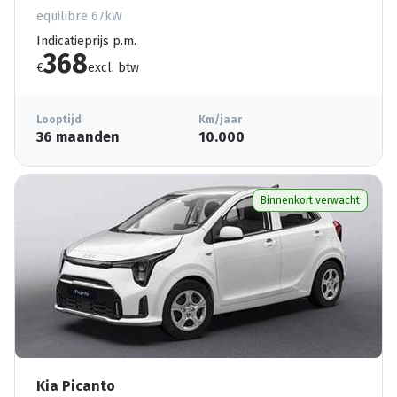
equilibre 67kW
Indicatieprijs p.m.
368
€
excl. btw
Looptijd
Km/jaar
36 maanden
10.000
Binnenkort verwacht
Kia Picanto