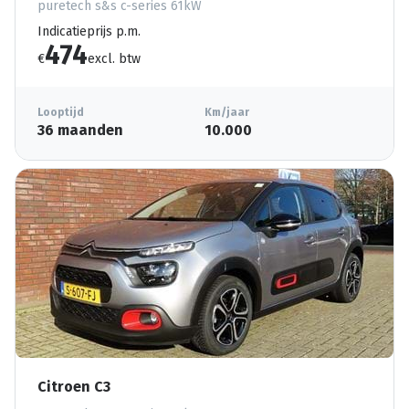
puretech s&s c-series 61kW
Indicatieprijs p.m.
474
€
excl. btw
Looptijd
Km/jaar
36 maanden
10.000
Citroen C3