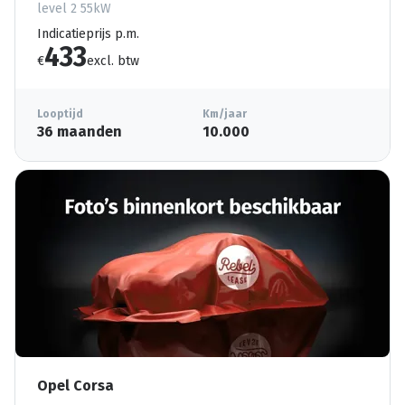
level 2 55kW
Indicatieprijs p.m.
433
€
excl. btw
Looptijd
Km/jaar
36 maanden
10.000
Opel Corsa