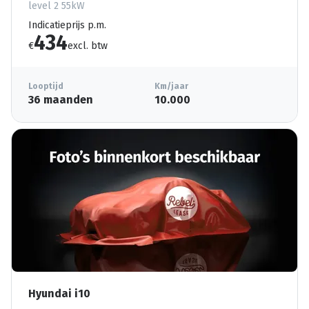
level 2 55kW
Indicatieprijs p.m.
434
€
excl. btw
Looptijd
Km/jaar
36 maanden
10.000
Hyundai i10