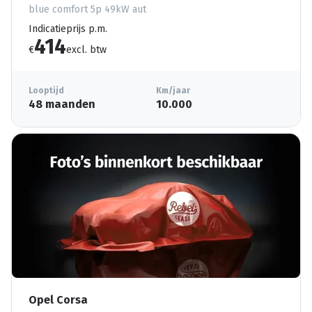
blue comfort 5p 49kW aut
Indicatieprijs p.m.
414
€
excl. btw
Looptijd
Km/jaar
48 maanden
10.000
Opel Corsa