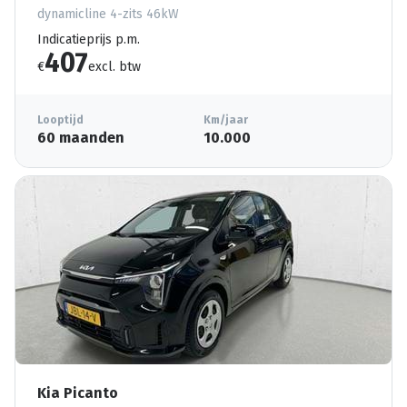
dynamicline 4-zits 46kW
Indicatieprijs p.m.
407
€
excl. btw
Looptijd
Km/jaar
60 maanden
10.000
Kia Picanto