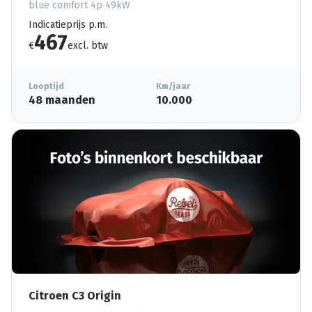
blue comfort 4p 49kW
Indicatieprijs p.m.
467
€
excl. btw
Looptijd
Km/jaar
48 maanden
10.000
Citroen C3 Origin