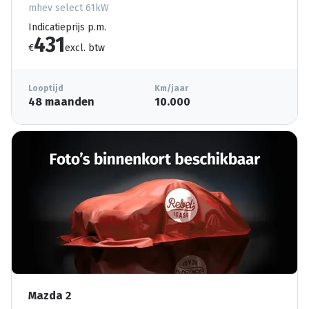
mhev select 61kW
Indicatieprijs p.m.
431
€
excl. btw
Looptijd
Km/jaar
48 maanden
10.000
Mazda 2