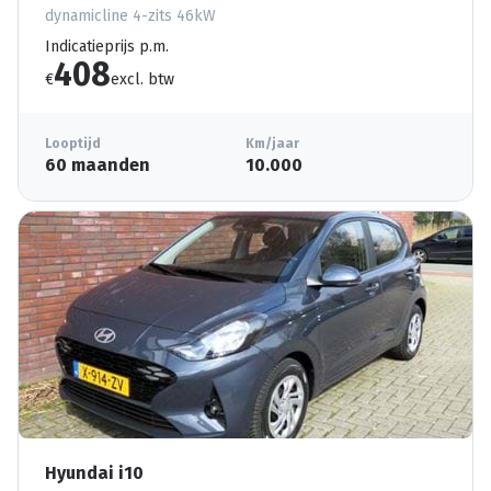
dynamicline 4-zits 46kW
Indicatieprijs p.m.
408
€
excl. btw
Looptijd
Km/jaar
60 maanden
10.000
Hyundai i10