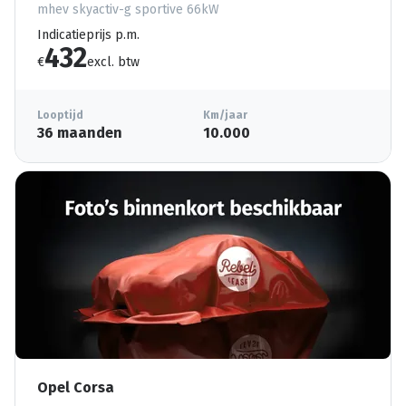
mhev skyactiv-g sportive 66kW
Indicatieprijs p.m.
432
€
excl. btw
Looptijd
Km/jaar
36 maanden
10.000
Opel Corsa