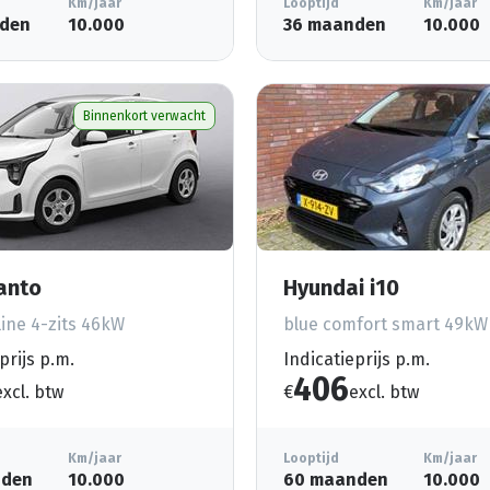
Km/jaar
Looptijd
Km/jaar
den
10.000
36 maanden
10.000
Binnenkort verwacht
canto
Hyundai i10
ine 4-zits 46kW
blue comfort smart 49kW
prijs p.m.
Indicatieprijs p.m.
406
excl. btw
€
excl. btw
Km/jaar
Looptijd
Km/jaar
nden
10.000
60 maanden
10.000