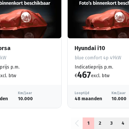
orsa
Hyundai i10
5kW
blue comfort 4p 49kW
prijs p.m.
Indicatieprijs p.m.
467
xcl. btw
€
excl. btw
Km/jaar
Looptijd
Km/jaar
den
10.000
48 maanden
10.000
1
2
3
4