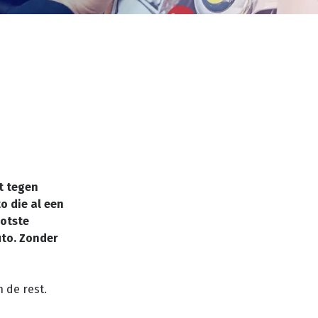
t tegen
o die al een
ootste
uto. Zonder
n de rest.