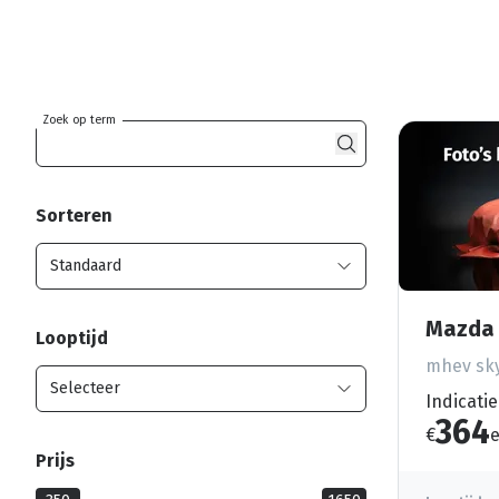
Zoek op term
Sorteren
Mazda 
Looptijd
mhev sky
Indicatie
364
€
e
Prijs