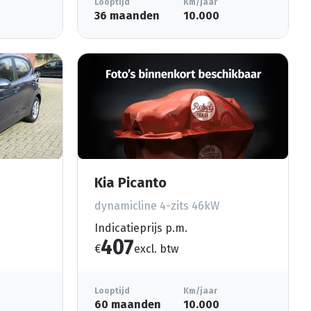
Looptijd
Km/jaar
36 maanden
10.000
Kia Picanto
dynamicline 4-zits 46kW
Indicatieprijs p.m.
407
€
excl. btw
Looptijd
Km/jaar
60 maanden
10.000