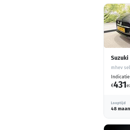
Suzuki 
mhev sel
Indicatie
431
€
e
Looptijd
48 maa