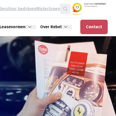
jders
Voor bedrijven
MisterGreen
Zoeken
Leasevormen
Over Rebel
Contact