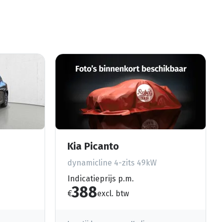
Kia Picanto
dynamicline 4-zits 49kW
Indicatieprijs p.m.
388
€
excl. btw