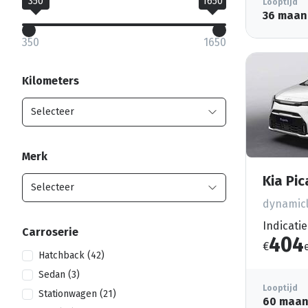
350
1650
Looptijd
36 maan
350
1650
Kilometers
Merk
Kia Pi
dynamicl
Indicatie
Carroserie
404
€
Hatchback (42)
Sedan (3)
Looptijd
Stationwagen (21)
60 maa