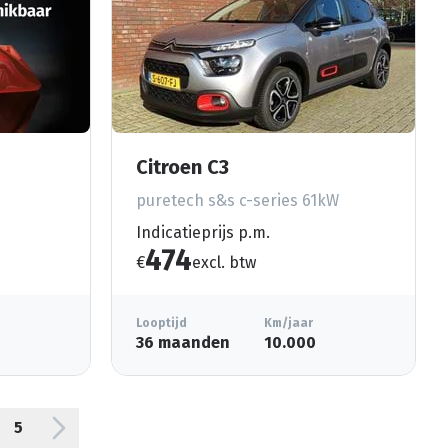
Citroen C3
puretech s&s c-series 61kW
Indicatieprijs p.m.
474
€
excl. btw
Looptijd
Km/jaar
36 maanden
10.000
5