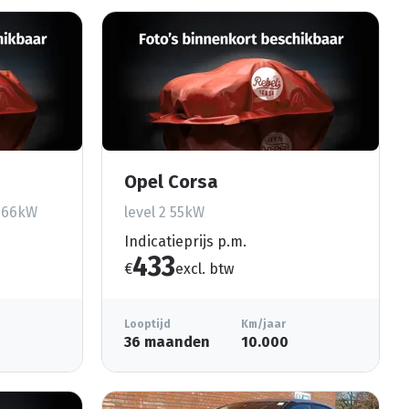
Opel Corsa
e 66kW
level 2 55kW
Indicatieprijs p.m.
433
€
excl. btw
Looptijd
Km/jaar
36 maanden
10.000