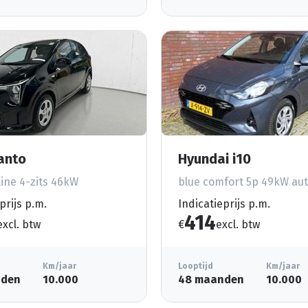
canto
Hyundai i10
ine 4-zits 46kW
blue comfort 5p 49kW aut
prijs p.m.
Indicatieprijs p.m.
414
excl. btw
€
excl. btw
Km/jaar
Looptijd
Km/jaar
nden
10.000
48 maanden
10.000