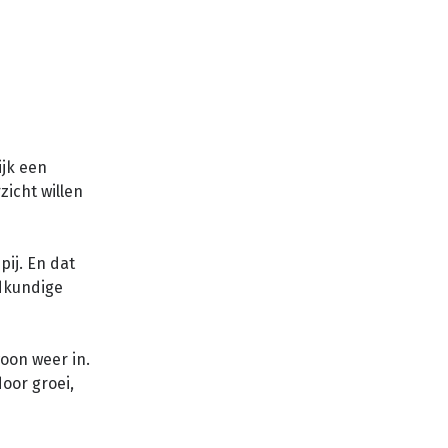
ijk een
icht willen
pij. En dat
dkundige
woon weer in.
door groei,