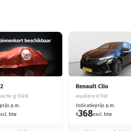
2
Renault Clio
activ-g 55kW
equilibre 67kW
prijs p.m.
Indicatieprijs p.m.
368
xcl. btw
€
excl. btw