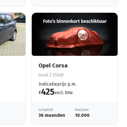
Opel Corsa
level 2 55kW
Indicatieprijs p.m.
425
€
excl. btw
Looptijd
Km/jaar
36 maanden
10.000