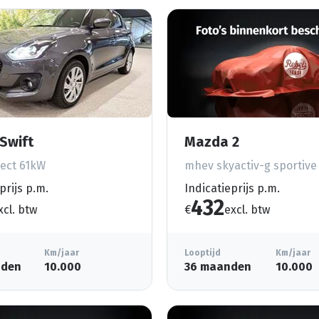
Swift
Mazda 2
ect 61kW
mhev skyactiv-g sportiv
prijs p.m.
Indicatieprijs p.m.
432
xcl. btw
€
excl. btw
Km/jaar
Looptijd
Km/jaar
nden
10.000
36 maanden
10.000