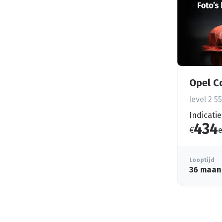
Opel C
level 2 5
Indicatie
434
€
e
Looptijd
36 maan