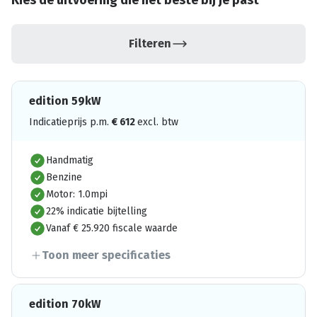
Kies de uitvoering die het beste bij je past
Filteren
edition 59kW
Indicatieprijs p.m.
€
612
excl. btw
Handmatig
Benzine
Motor: 1.0mpi
22% indicatie bijtelling
Vanaf € 25.920 fiscale waarde
Toon meer specificaties
edition 70kW