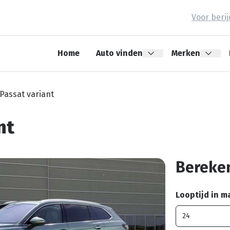
Voor beri
Home
Auto vinden
Merken
Passat variant
nt
Bereken
Looptijd in 