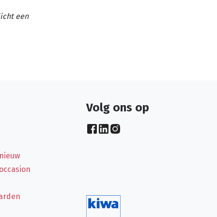
licht een
Volg ons op
 nieuw
 occasion
arden