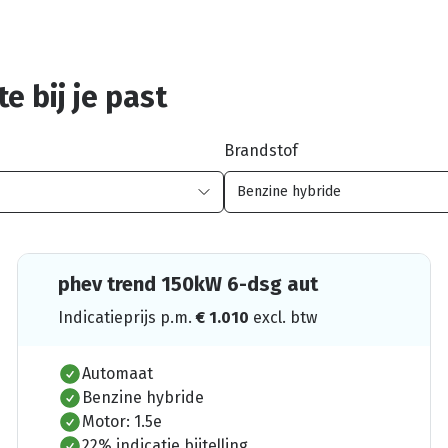
e bij je past
Brandstof
phev trend 150kW 6-dsg aut
Indicatieprijs p.m.
€
1.010
excl. btw
Automaat
Benzine hybride
Motor: 1.5e
22% indicatie bijtelling