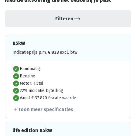
Kies de uitvoering die het beste bij je past
Filteren
85kW
Indicatieprijs p.m.
€
833
excl. btw
Handmatig
Benzine
Motor: 1.5tsi
22% indicatie bijtelling
Vanaf € 37.870 fiscale waarde
Toon meer specificaties
life edition 85kW