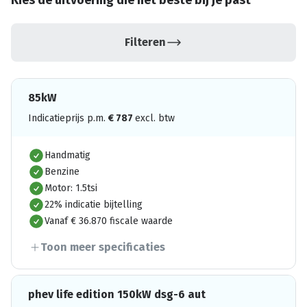
Kies de uitvoering die het beste bij je past
Filteren
85kW
Indicatieprijs p.m.
€
787
excl. btw
Handmatig
Benzine
Motor: 1.5tsi
22% indicatie bijtelling
Vanaf € 36.870 fiscale waarde
Toon meer specificaties
phev life edition 150kW dsg-6 aut