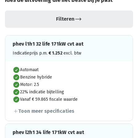
Kies de uitvoering die het beste bij je past
Filteren
phev l1h1 32 life 171kW cvt aut
Indicatieprijs p.m.
€
1.252
excl. btw
Automaat
Benzine hybride
Motor: 2.5
22% indicatie bijtelling
Vanaf € 59.865 fiscale waarde
Toon meer specificaties
phev l2h1 34 life 171kW cvt aut