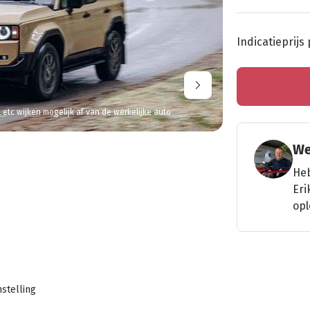
Indicatieprijs
l etc wijken mogelijk af van de werkelijke auto
We
Heb
Eri
opl
stelling