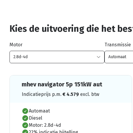
Kies de uitvoering die het best
Motor
Transmissie
mhev navigator 5p 151kW aut
Indicatieprijs p.m.
€
4.579
excl. btw
Automaat
Diesel
Motor: 2.8d-4d
22% indicatie bijtelling