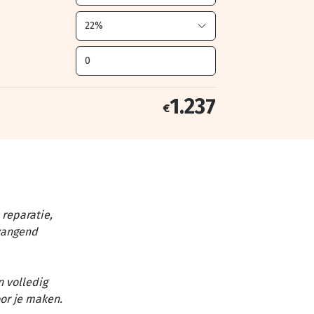
1.237
€
reparatie,
vangend
n volledig
or je maken.