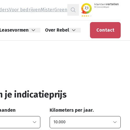
jders
Voor bedrijven
MisterGreen
Zoeken
Leasevormen
Over Rebel
Contact
 je indicatieprijs
maanden
Kilometers per jaar.