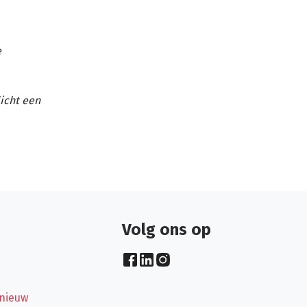
e
licht een
Volg ons op
 nieuw