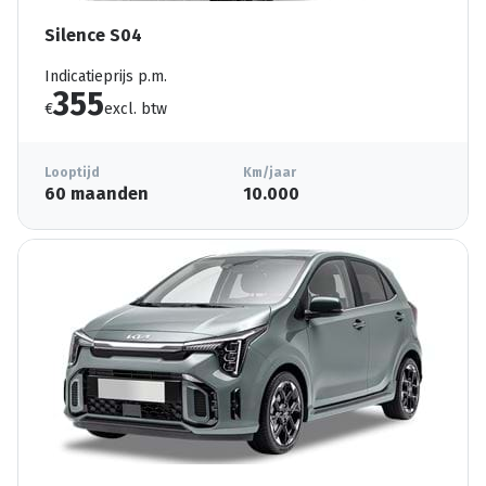
Silence S04
Indicatieprijs p.m.
355
€
excl. btw
Looptijd
Km/jaar
60 maanden
10.000