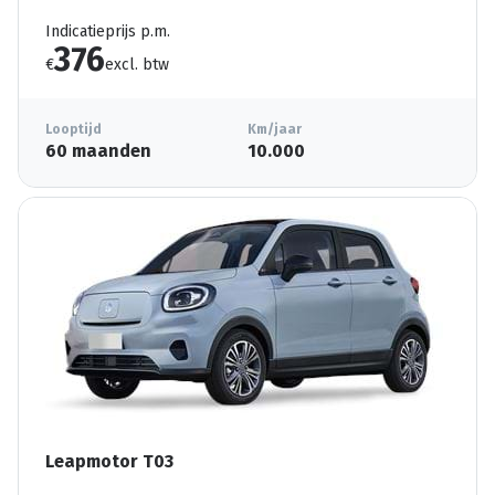
Indicatieprijs p.m.
376
€
excl. btw
Looptijd
Km/jaar
60 maanden
10.000
Leapmotor T03