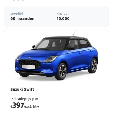
Looptijd
Km/jaar
60 maanden
10.000
Suzuki Swift
Indicatieprijs p.m.
397
€
excl. btw