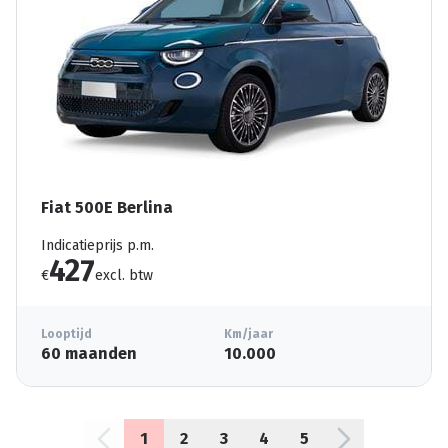
Fiat 500E Berlina
Indicatieprijs p.m.
427
€
excl. btw
Looptijd
Km/jaar
60 maanden
10.000
1
2
3
4
5