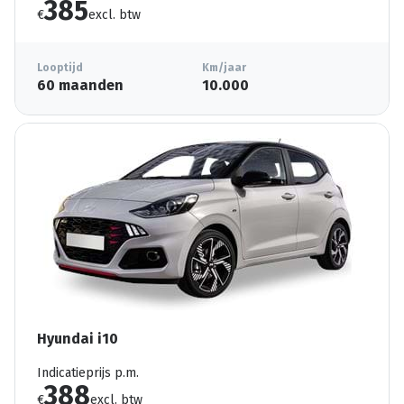
385
€
excl. btw
Looptijd
Km/jaar
60 maanden
10.000
Hyundai i10
Indicatieprijs p.m.
388
€
excl. btw