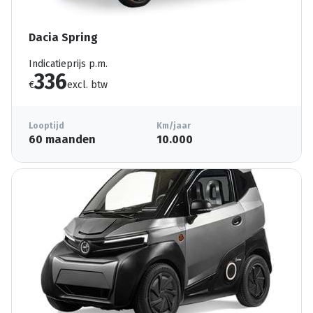
Dacia Spring
Indicatieprijs p.m.
336
€
excl. btw
Looptijd
Km/jaar
60 maanden
10.000