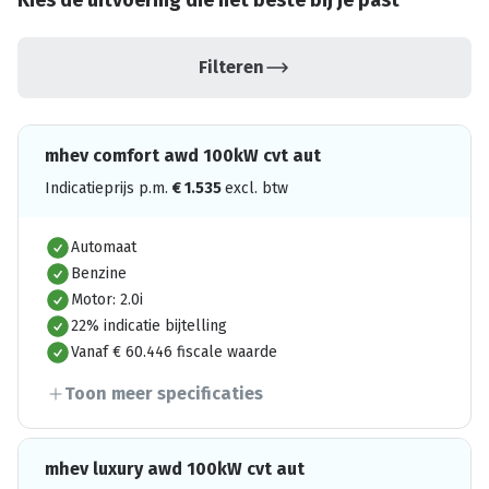
Kies de uitvoering die het beste bij je past
Filteren
mhev comfort awd 100kW cvt aut
Indicatieprijs p.m.
€
1.535
excl. btw
Automaat
Benzine
Motor: 2.0i
22% indicatie bijtelling
Vanaf € 60.446 fiscale waarde
Toon meer specificaties
mhev luxury awd 100kW cvt aut