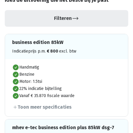
Kies de uitvoering die het beste bij je past
Filteren
business edition 85kW
Indicatieprijs p.m.
€
800
excl. btw
Handmatig
Benzine
Motor: 1.5tsi
22% indicatie bijtelling
Vanaf € 35.870 fiscale waarde
Toon meer specificaties
mhev e-tec business edition plus 85kW dsg-7