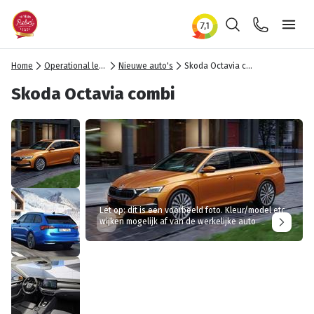
Zoeken
Contact
Ope
Home
Operational lease
Nieuwe auto's
Skoda Octavia combi
Skoda Octavia combi
Let op: dit is een voorbeeld foto. Kleur/model etc
wijken mogelijk af van de werkelijke auto