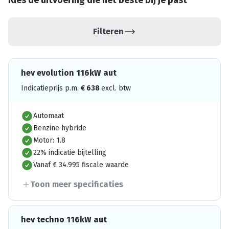
Kies de uitvoering die het beste bij je past
Filteren
hev evolution 116kW aut
Indicatieprijs p.m.
€
638
excl. btw
Automaat
Benzine hybride
Motor: 1.8
22% indicatie bijtelling
Vanaf € 34.995 fiscale waarde
Toon meer specificaties
hev techno 116kW aut