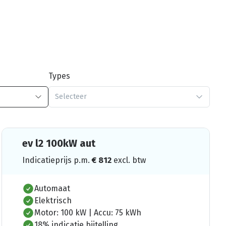
Types
Selecteer
ev l2 100kW aut
Indicatieprijs p.m.
€
812
excl. btw
Automaat
Elektrisch
Motor: 100 kW | Accu: 75 kWh
18% indicatie bijtelling