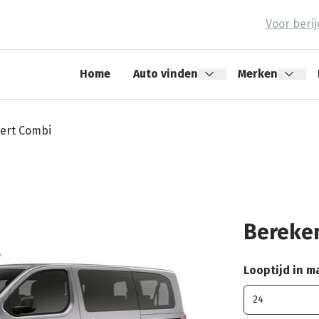
Voor beri
Home
Auto vinden
Merken
ert Combi
Bereken
Looptijd in 