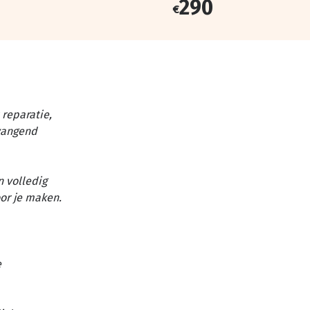
290
€
reparatie,
vangend
n volledig
or je maken.
e