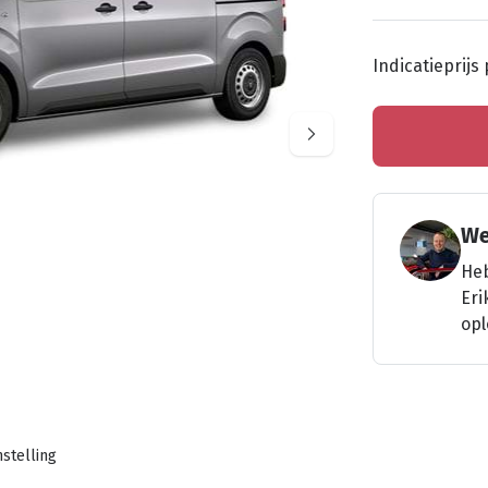
Indicatieprijs
l etc wijken mogelijk af van de werkelijke auto
We
Heb
Eri
opl
stelling