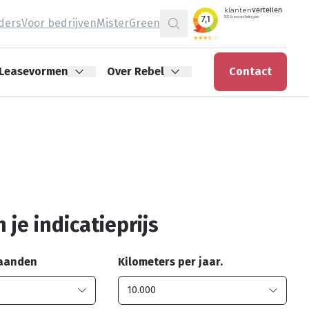
jders
Voor bedrijven
MisterGreen
Zoeken
Leasevormen
Over Rebel
Contact
 je indicatieprijs
maanden
Kilometers per jaar.