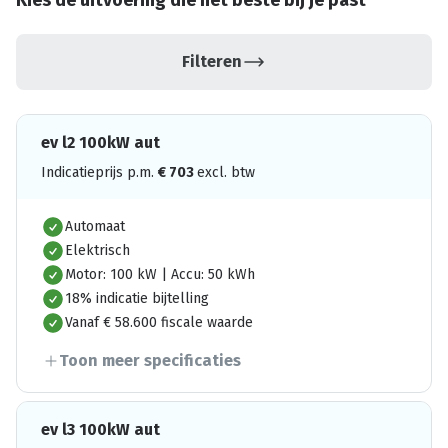
Kies de uitvoering die het beste bij je past
Filteren
ev l2 100kW aut
Indicatieprijs p.m.
€
703
excl. btw
Automaat
Elektrisch
Motor: 100 kW | Accu: 50 kWh
18% indicatie bijtelling
Vanaf € 58.600 fiscale waarde
Toon meer specificaties
ev l3 100kW aut