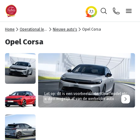
Zoeken
Contact
Ope
Home
Operational lease
Nieuwe auto's
Opel Corsa
Opel Corsa
Let op: dit is een voorbeeld foto. Kleur/model etc
wijken mogelijk af van de werkelijke auto