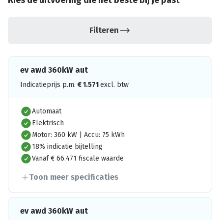
Kies de uitvoering die het beste bij je past
Filteren
ev awd 360kW aut
Indicatieprijs p.m.
€
1.571
excl. btw
Automaat
Elektrisch
Motor: 360 kW | Accu: 75 kWh
18% indicatie bijtelling
Vanaf € 66.471 fiscale waarde
Toon meer specificaties
ev awd 360kW aut