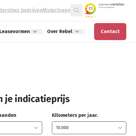
jders
Voor bedrijven
MisterGreen
Zoeken
Leasevormen
Over Rebel
Contact
 je indicatieprijs
maanden
Kilometers per jaar.