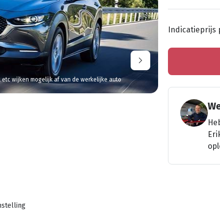
Indicatieprijs
l etc wijken mogelijk af van de werkelijke auto
We
Heb
Eri
opl
stelling