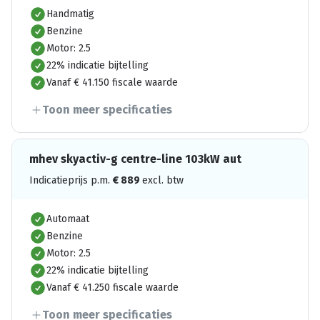
Handmatig
Benzine
Motor: 2.5
22% indicatie bijtelling
Vanaf € 41.150 fiscale waarde
Toon meer specificaties
mhev skyactiv-g centre-line 103kW aut
Indicatieprijs p.m.
€
889
excl. btw
Automaat
Benzine
Motor: 2.5
22% indicatie bijtelling
Vanaf € 41.250 fiscale waarde
Toon meer specificaties