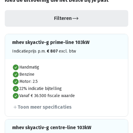
Kies de uitvoering die het beste bij je past
Filteren
mhev skyactiv-g prime-line 103kW
Indicatieprijs p.m.
€
807
excl. btw
Handmatig
Benzine
Motor: 2.5
22% indicatie bijtelling
Vanaf € 36.500 fiscale waarde
Toon meer specificaties
mhev skyactiv-g centre-line 103kW