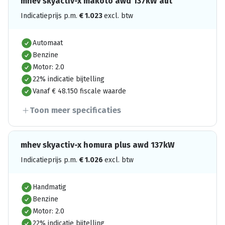
mhev skyactiv-x makoto awd 137kW aut
Indicatieprijs p.m.
€
1.023
excl. btw
Automaat
Benzine
Motor: 2.0
22% indicatie bijtelling
Vanaf € 48.150 fiscale waarde
Toon meer specificaties
mhev skyactiv-x homura plus awd 137kW
Indicatieprijs p.m.
€
1.026
excl. btw
Handmatig
Benzine
Motor: 2.0
22% indicatie bijtelling