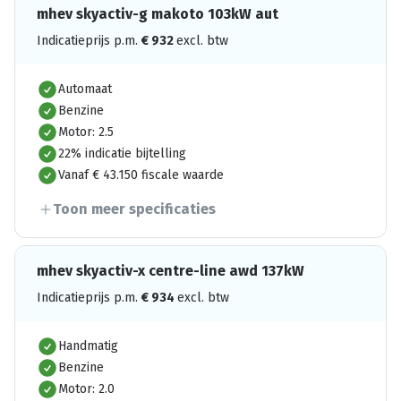
mhev skyactiv-g makoto 103kW aut
Indicatieprijs p.m.
€
932
excl. btw
Automaat
Benzine
Motor: 2.5
22% indicatie bijtelling
Vanaf € 43.150 fiscale waarde
Toon meer specificaties
mhev skyactiv-x centre-line awd 137kW
Indicatieprijs p.m.
€
934
excl. btw
Handmatig
Benzine
Motor: 2.0