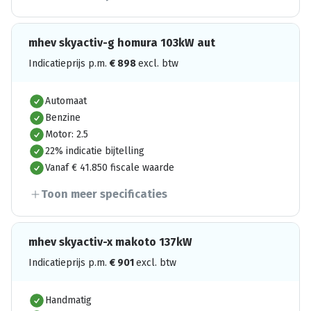
mhev skyactiv-g homura 103kW aut
Indicatieprijs p.m.
€
898
excl. btw
Automaat
Benzine
Motor: 2.5
22% indicatie bijtelling
Vanaf € 41.850 fiscale waarde
Toon meer specificaties
mhev skyactiv-x makoto 137kW
Indicatieprijs p.m.
€
901
excl. btw
Handmatig