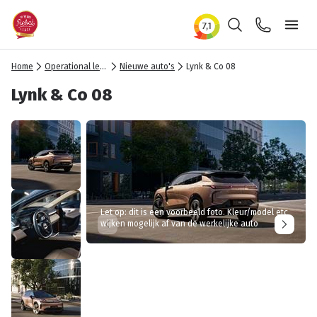
Zoeken
Contact
Ope
Home
Operational lease
Nieuwe auto's
Lynk & Co 08
Lynk & Co 08
Let op: dit is een voorbeeld foto. Kleur/model etc
wijken mogelijk af van de werkelijke auto