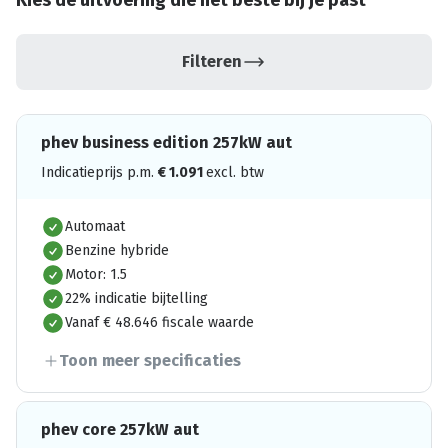
Kies de uitvoering die het beste bij je past
Filteren
phev business edition 257kW aut
Indicatieprijs p.m.
€
1.091
excl. btw
Automaat
Benzine hybride
Motor: 1.5
22% indicatie bijtelling
Vanaf € 48.646 fiscale waarde
Toon meer specificaties
phev core 257kW aut