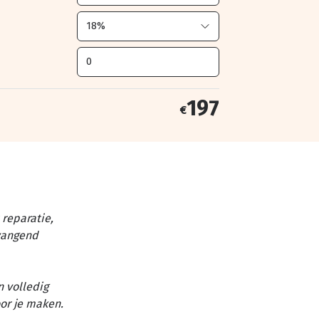
197
€
reparatie,
vangend
n volledig
or je maken.