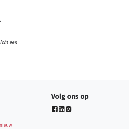
e
licht een
Volg ons op
 nieuw