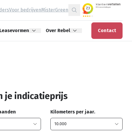
jders
Voor bedrijven
MisterGreen
Zoeken
Leasevormen
Over Rebel
Contact
 je indicatieprijs
maanden
Kilometers per jaar.