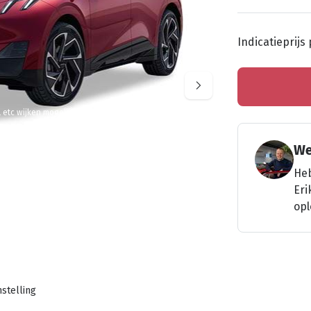
Indicatieprijs
l etc wijken mogelijk af van de werkelijke auto
We
Heb
Eri
opl
stelling