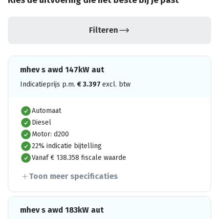
Kies de uitvoering die het beste bij je past
Filteren
mhev s awd 147kW aut
Indicatieprijs p.m.
€
3.397
excl. btw
Automaat
Diesel
Motor: d200
22% indicatie bijtelling
Vanaf € 138.358 fiscale waarde
Toon meer specificaties
mhev s awd 183kW aut