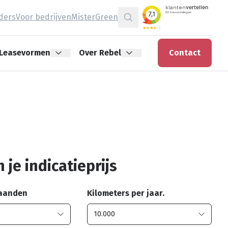
jders
Voor bedrijven
MisterGreen
Zoeken
Leasevormen
Over Rebel
Contact
 je indicatieprijs
maanden
Kilometers per jaar.