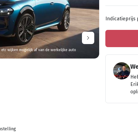
Indicatieprijs
l etc wijken mogelijk af van de werkelijke auto
We
Heb
Eri
opl
stelling