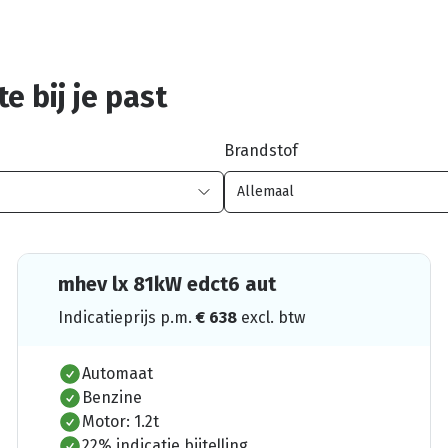
e bij je past
Brandstof
mhev lx 81kW edct6 aut
Indicatieprijs p.m.
€
638
excl. btw
Automaat
Benzine
Motor: 1.2t
22% indicatie bijtelling