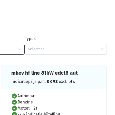
Types
Selecteer
mhev hf line 81kW edct6 aut
Indicatieprijs p.m.
€
698
excl. btw
Automaat
Benzine
Motor: 1.2t
22% indicatie bijtelling