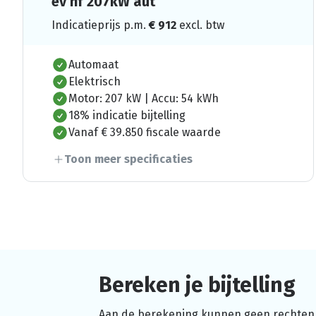
ev hf 207kW aut
Indicatieprijs p.m.
€
912
excl. btw
Automaat
Elektrisch
Motor: 207 kW | Accu: 54 kWh
18% indicatie bijtelling
Vanaf € 39.850 fiscale waarde
Toon meer specificaties
Bereken je bijtelling
Aan de berekening kunnen geen rechten