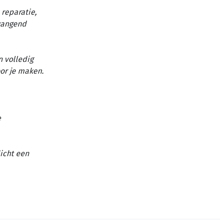
reparatie,
vangend
n volledig
or je maken.
e
licht een