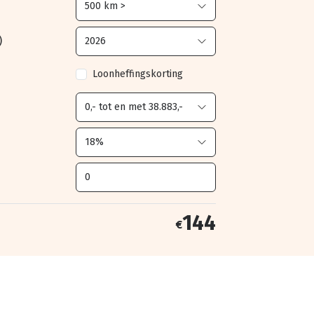
)
Loonheffingskorting
144
€