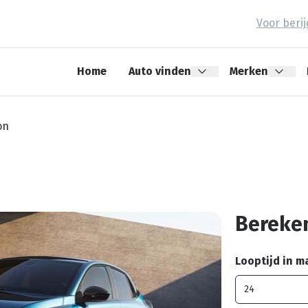
Voor beri
Home
Auto vinden
Merken
on
Bereken
Looptijd in 