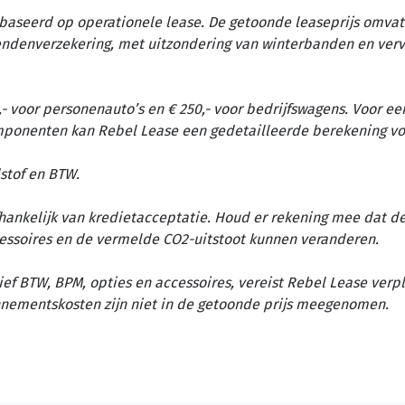
baseerd op operationele lease. De getoonde leaseprijs omvat 
tendenverzekering, met uitzondering van winterbanden en ver
- voor personenauto’s en € 250,- voor bedrijfswagens. Voor ee
omponenten kan Rebel Lease een gedetailleerde berekening vo
stof en BTW.
afhankelijk van kredietacceptatie. Houd er rekening mee dat d
essoires en de vermelde CO2-uitstoot kunnen veranderen.
ief BTW, BPM, opties en accessoires, vereist Rebel Lease verp
nementskosten zijn niet in de getoonde prijs meegenomen.