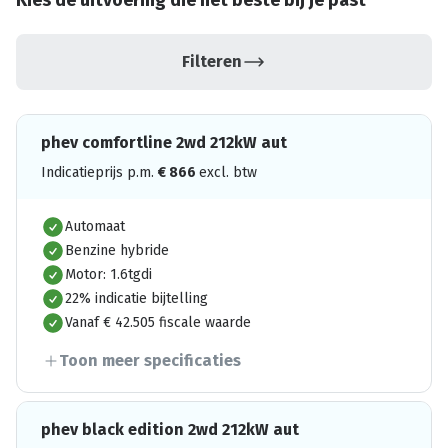
Kies de uitvoering die het beste bij je past
Filteren
phev comfortline 2wd 212kW aut
Indicatieprijs p.m.
€
866
excl. btw
Automaat
Benzine hybride
Motor: 1.6tgdi
22% indicatie bijtelling
Vanaf € 42.505 fiscale waarde
Toon meer specificaties
phev black edition 2wd 212kW aut