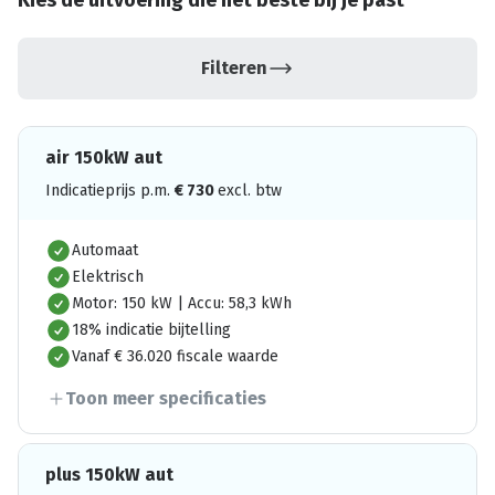
Kies de uitvoering die het beste bij je past
Filteren
air 150kW aut
Indicatieprijs p.m.
€
730
excl. btw
Automaat
Elektrisch
Motor: 150 kW | Accu: 58,3 kWh
18% indicatie bijtelling
Vanaf € 36.020 fiscale waarde
Toon meer specificaties
plus 150kW aut