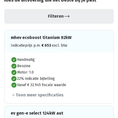
Kies de uitvoering die het beste bij je past
Filteren
mhev ecoboost titanium 92kW
Indicatieprijs p.m.
€
653
excl. btw
Handmatig
Benzine
Motor: 1.0
22% indicatie bijtelling
Vanaf € 32.945 fiscale waarde
Toon meer specificaties
ev gen-e select 124kW aut