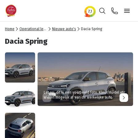
Zoeken
Contact
Ope
Home
Operational lease
Nieuwe auto's
Dacia Spring
Dacia Spring
Let op: dit is een voorbeeld foto. Kleur/model etc
wijken mogelijk af van de werkelijke auto