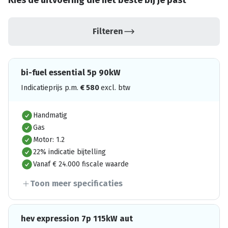
Kies de uitvoering die het beste bij je past
Filteren
bi-fuel essential 5p 90kW
Indicatieprijs p.m.
€
580
excl. btw
Handmatig
Gas
Motor: 1.2
22% indicatie bijtelling
Vanaf € 24.000 fiscale waarde
Toon meer specificaties
hev expression 7p 115kW aut