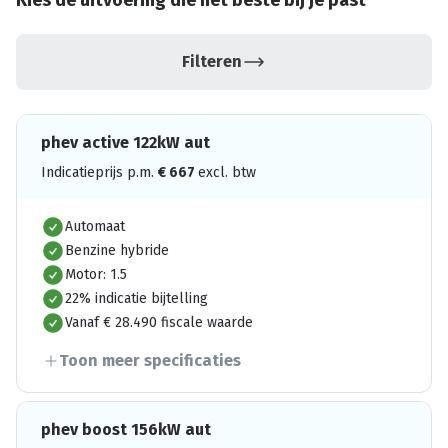
Kies de uitvoering die het beste bij je past
Filteren
phev active 122kW aut
Indicatieprijs p.m.
€
667
excl. btw
Automaat
Benzine hybride
Motor: 1.5
22% indicatie bijtelling
Vanaf € 28.490 fiscale waarde
Toon meer specificaties
phev boost 156kW aut