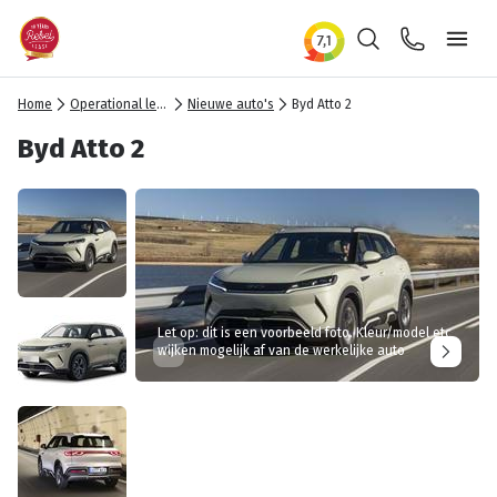
Zoeken
Contact
Ope
Home
Operational lease
Nieuwe auto's
Byd Atto 2
Byd Atto 2
Let op: dit is een voorbeeld foto. Kleur/model etc
wijken mogelijk af van de werkelijke auto