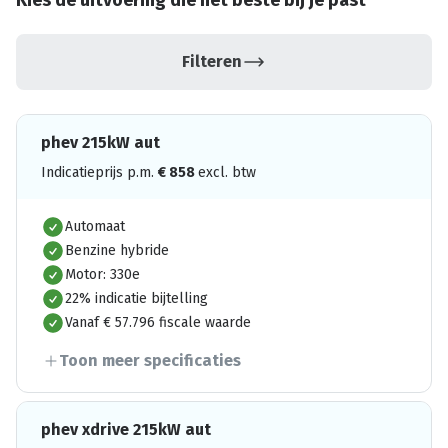
Kies de uitvoering die het beste bij je past
Filteren
phev 215kW aut
Indicatieprijs p.m.
€
858
excl. btw
Automaat
Benzine hybride
Motor: 330e
22% indicatie bijtelling
Vanaf € 57.796 fiscale waarde
Toon meer specificaties
phev xdrive 215kW aut