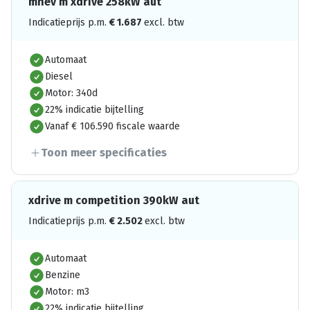
mhev m xdrive 258kW aut
Indicatieprijs p.m.
€
1.687
excl. btw
Automaat
Diesel
Motor: 340d
22% indicatie bijtelling
Vanaf € 106.590 fiscale waarde
Toon meer specificaties
xdrive m competition 390kW aut
Indicatieprijs p.m.
€
2.502
excl. btw
Automaat
Benzine
Motor: m3
22% indicatie bijtelling