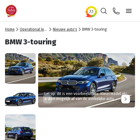
Zoeken
Contact
Ope
Home
Operational lease
Nieuwe auto's
BMW 3-touring
BMW 3-touring
Let op: dit is een voorbeeld foto. Kleur/model etc
wijken mogelijk af van de werkelijke auto