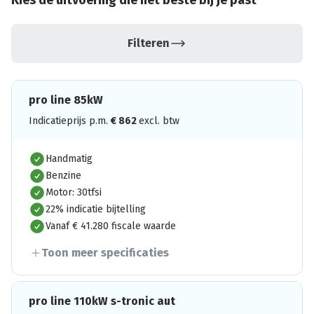
Kies de uitvoering die het beste bij je past
Filteren
pro line 85kW
Indicatieprijs p.m.
€
862
excl. btw
Handmatig
Benzine
Motor: 30tfsi
22% indicatie bijtelling
Vanaf € 41.280 fiscale waarde
Toon meer specificaties
pro line 110kW s-tronic aut