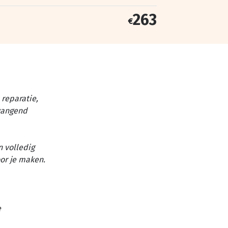
263
€
reparatie,
vangend
n volledig
or je maken.
e