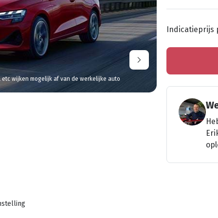
Indicatieprijs
l etc wijken mogelijk af van de werkelijke auto
We
Heb
Eri
opl
stelling