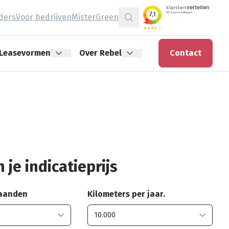
jders
Voor bedrijven
MisterGreen
Zoeken
Leasevormen
Over Rebel
Contact
 je indicatieprijs
maanden
Kilometers per jaar.