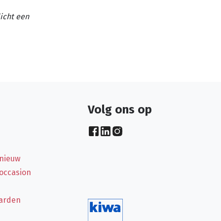
licht een
Volg ons op
 nieuw
 occasion
arden