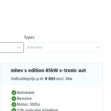
Types
Selecteer
mhev s edition 85kW s-tronic aut
Indicatieprijs p.m.
€
893
excl. btw
Automaat
Benzine
Motor: 30tfsi
22% indicatie bijtelling