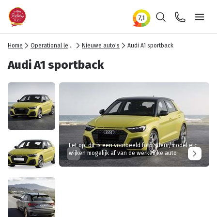
Zoeken
Contact
Ope
Home
Operational lease
Nieuwe auto's
Audi A1 sportback
Audi A1 sportback
Let op: dit is een voorbeeld foto. Kleur/model etc
wijken mogelijk af van de werkelijke auto