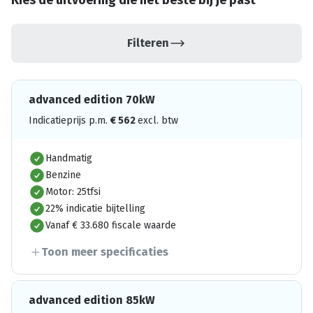
Kies de uitvoering die het beste bij je past
Filteren
advanced edition 70kW
Indicatieprijs p.m.
€
562
excl. btw
Handmatig
Benzine
Motor: 25tfsi
22% indicatie bijtelling
Vanaf € 33.680 fiscale waarde
Toon meer specificaties
advanced edition 85kW