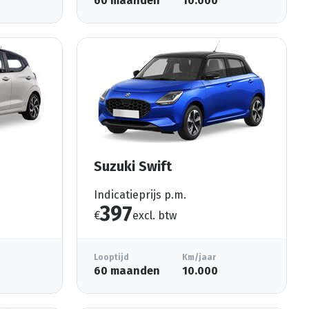
60 maanden
10.000
Suzuki Swift
Indicatieprijs p.m.
397
€
excl. btw
Looptijd
Km/jaar
60 maanden
10.000