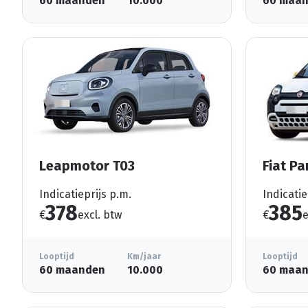
60 maanden
10.000
60 maa
Leapmotor T03
Fiat Pa
Indicatieprijs p.m.
Indicatie
378
385
€
excl. btw
€
e
Looptijd
Km/jaar
Looptijd
60 maanden
10.000
60 maa