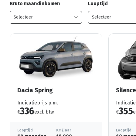
Bruto maandinkomen
Looptijd
Dacia Spring
Silenc
Indicatieprijs p.m.
Indicatie
336
355
€
excl. btw
€
e
Looptijd
Km/jaar
Looptijd