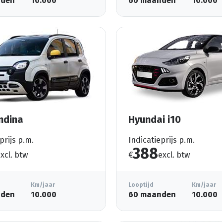
nden
10.000
60 maanden
10.000
ndina
Hyundai i10
prijs p.m.
Indicatieprijs p.m.
388
xcl. btw
€
excl. btw
Km/jaar
Looptijd
Km/jaar
nden
10.000
60 maanden
10.000