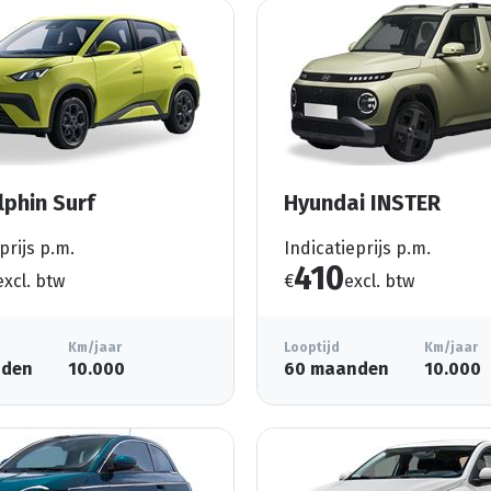
lphin Surf
Hyundai INSTER
prijs p.m.
Indicatieprijs p.m.
410
excl. btw
€
excl. btw
Km/jaar
Looptijd
Km/jaar
nden
10.000
60 maanden
10.000