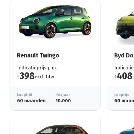
Renault Twingo
Byd Do
Indicatieprijs p.m.
Indicatie
398
408
€
excl. btw
€
Looptijd
Km/jaar
Looptijd
60 maanden
10.000
60 maa