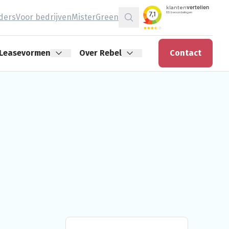
jders
Voor bedrijven
MisterGreen
Zoeken
Leasevormen
Over Rebel
Contact