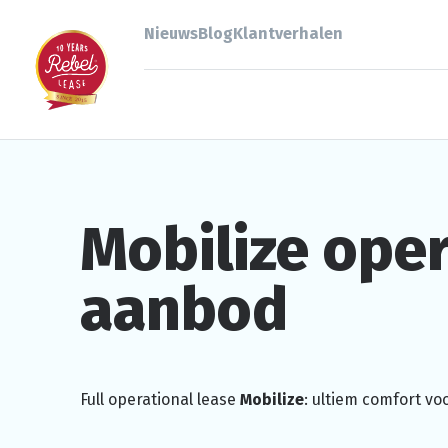
Nieuws
Blog
Klantverhalen
Mobilize
oper
aanbod
Full
operational
lease
Mobilize
: ultiem comfort vo