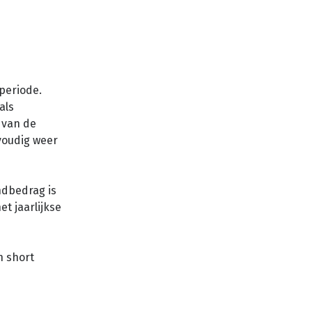
 periode.
als
 van de
voudig weer
ndbedrag is
t jaarlijkse
n short