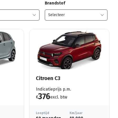
Brandstof
Citroen C3
Indicatieprijs p.m.
376
€
excl. btw
Looptijd
Km/jaar