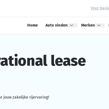
Voor beri
Home
Auto vinden
Merken
ational
lease
or jouw zakelijke
rijervaring!