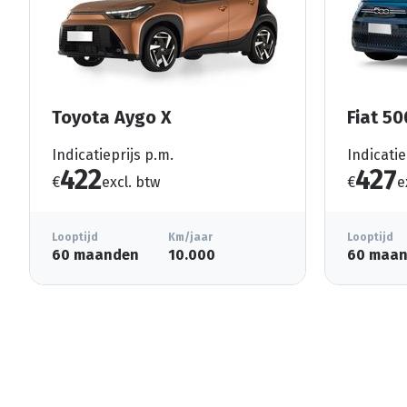
Toyota Aygo X
Fiat 50
Indicatieprijs p.m.
Indicatie
422
427
€
excl. btw
€
e
Looptijd
Km/jaar
Looptijd
60 maanden
10.000
60 maa