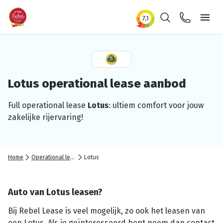
Zoeken
Contact
Ope
Lotus
operational
lease aanbod
Full
operational
lease
Lotus
: ultiem comfort voor jouw
zakelijke
rijervaring!
Home
Operational lease
Lotus
Auto van Lotus leasen?
Bij Rebel Lease is veel mogelijk, zo ook het leasen van
een Lotus. Als je geïnteresseerd bent neem dan contact