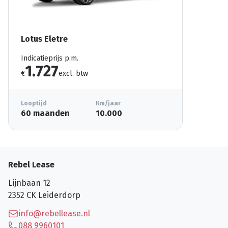
Lotus Eletre
Indicatieprijs p.m.
1.727
€
excl. btw
Looptijd
Km/jaar
60 maanden
10.000
Rebel Lease
Lijnbaan 12
2352 CK
Leiderdorp
info@rebellease.nl
088 9960101