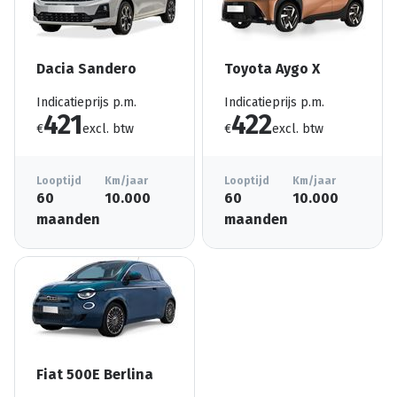
Dacia Sandero
Toyota Aygo X
Indicatieprijs p.m.
Indicatieprijs p.m.
421
422
€
excl. btw
€
excl. btw
Looptijd
Km/jaar
Looptijd
Km/jaar
60
10.000
60
10.000
maanden
maanden
Fiat 500E Berlina