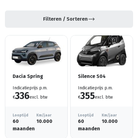
Filteren / Sorteren
Dacia Spring
Silence S04
Indicatieprijs p.m.
Indicatieprijs p.m.
336
355
€
excl. btw
€
excl. btw
Looptijd
Km/jaar
Looptijd
Km/jaar
60
10.000
60
10.000
maanden
maanden