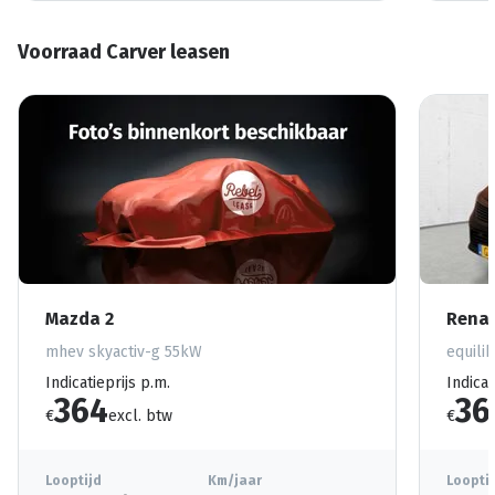
Voorraad Carver leasen
Mazda 2
Renau
mhev skyactiv-g 55kW
equili
Indicatieprijs p.m.
Indicat
364
36
€
excl. btw
€
Looptijd
Km/jaar
Loopti