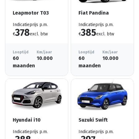
Leapmotor T03
Fiat Pandina
Indicatieprijs p.m.
Indicatieprijs p.m.
378
385
€
excl. btw
€
excl. btw
Looptijd
Km/jaar
Looptijd
Km/jaar
60
10.000
60
10.000
maanden
maanden
Hyundai i10
Suzuki Swift
Indicatieprijs p.m.
Indicatieprijs p.m.