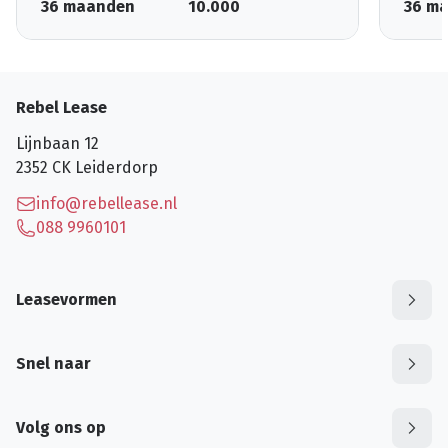
36 maanden
10.000
36 m
Rebel Lease
Lijnbaan 12
2352 CK
Leiderdorp
info@rebellease.nl
088 9960101
Leasevormen
Snel naar
Volg ons op