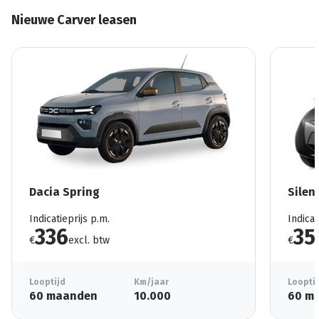
Nieuwe Carver leasen
Dacia Spring
Silen
Indicatieprijs p.m.
Indicat
336
35
€
excl. btw
€
Looptijd
Km/jaar
Loopti
60 maanden
10.000
60 m