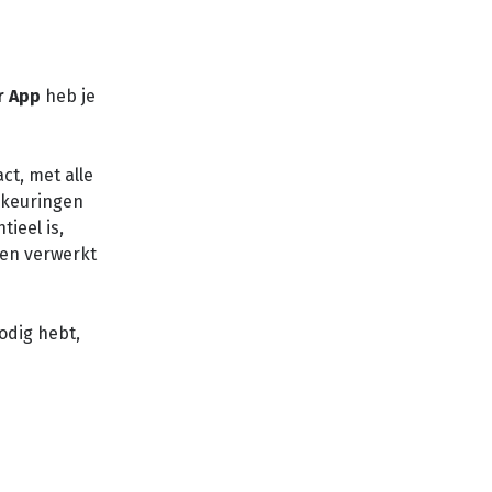
r App
heb je
ct, met alle
ekeuringen
ieel is,
 en verwerkt
odig hebt,