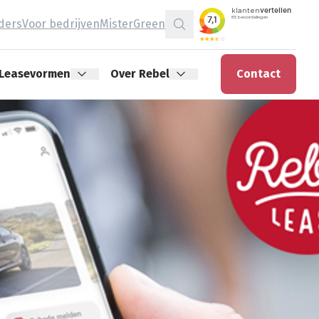
jders
Voor bedrijven
MisterGreen
Zoeken
Leasevormen
Over Rebel
Contact