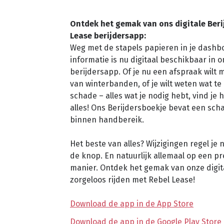
Ontdek het gemak van ons digitale Beri
Lease berijdersapp:
Weg met de stapels papieren in je dashbo
informatie is nu digitaal beschikbaar in 
berijdersapp. Of je nu een afspraak wilt
van winterbanden, of je wilt weten wat te 
schade – alles wat je nodig hebt, vind je h
alles! Ons Berijdersboekje bevat een scha
binnen handbereik.
Het beste van alles? Wijzigingen regel je
de knop. En natuurlijk allemaal op een pr
manier. Ontdek het gemak van onze digita
zorgeloos rijden met Rebel Lease!
Download de app in de App Store
Download de app in de Google Play Store