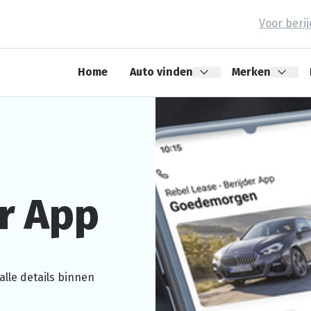
Voor beri
Home
Auto vinden
Merken
er App
lle details binnen