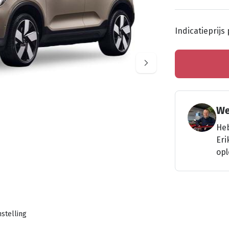
Indicatieprijs
l etc wijken mogelijk af van de werkelijke auto
We
Heb
Eri
opl
stelling