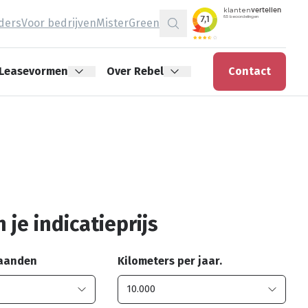
jders
Voor bedrijven
MisterGreen
Zoeken
Leasevormen
Over Rebel
Contact
 je indicatieprijs
maanden
Kilometers per jaar.