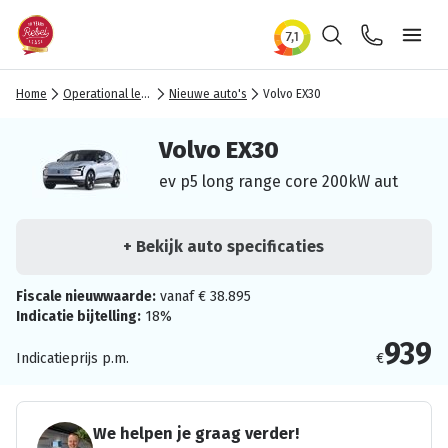
Zoeken
Contact
Ope
Home
Operational lease
Nieuwe auto's
Volvo EX30
Volvo EX30
ev p5 long range core 200kW aut
+ Bekijk auto specificaties
Fiscale nieuwwaarde:
vanaf € 38.895
Indicatie bijtelling:
18%
939
Indicatieprijs p.m.
€
We helpen je graag verder!